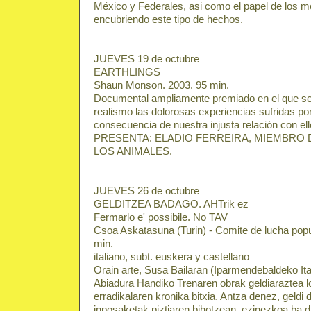
México y Federales, asi como el papel de los 
encubriendo este tipo de hechos.
JUEVES 19 de octubre
EARTHLINGS
Shaun Monson. 2003. 95 min.
Documental ampliamente premiado en el que se
realismo las dolorosas experiencias sufridas p
consecuencia de nuestra injusta relación con ell
PRESENTA: ELADIO FERREIRA, MIEMBRO
LOS ANIMALES.
JUEVES 26 de octubre
GELDITZEA BADAGO. AHTrik ez
Fermarlo e' possibile. No TAV
Csoa Askatasuna (Turin) - Comite de lucha pop
min.
italiano, subt. euskera y castellano
Orain arte, Susa Bailaran (Iparmendebaldeko Ital
Abiadura Handiko Trenaren obrak geldiaraztea l
erradikalaren kronika bitxia. Antza denez, geldi 
inposaketak piztiaren bihotzean, ezinezkoa ba di