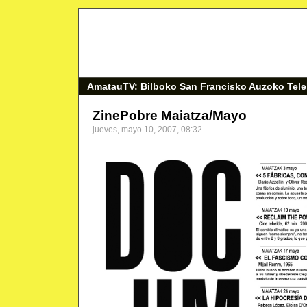
AmatauTV: Bilboko San Francisko Auzoko Tele
ZinePobre Maiatza/Mayo
jueves, mayo 10, 2007, 08:32