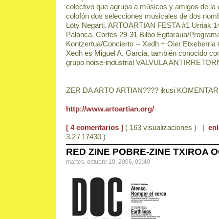
colectivo que agrupa a músicos y amigos de la
colofón dos selecciones musicales de dos nom
Löty Negarti. ARTOARTIAN FESTA #1 Urriak 14 
Palanca, Cortes 29-31 Bilbo Egitaraua/Program
Kontzertua/Concierto -- Xedh + Oier Etxeberria #
Xedh es Miguel A. Garcia, también conocido c
grupo noise-industrial VALVULA ANTIRRETOR
ZER DA ARTO ARTIAN???? ikusi KOMENTA
http://www.artoartian.org/
[ 4 comentarios ]
( 163 visualizaciones ) |
en
3.2 / 17430 )
RED ZINE POBRE-ZINE TXIROA 
martes, octubre 10, 2006, 09:40