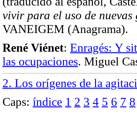
(traducido al español, Caste
vivir para el uso de nuevas
VANEIGEM (Anagrama).
René Viénet
:
Enragés: Y si
las ocupaciones
. Miguel Cas
2. Los orígenes de la agitac
Caps:
índice
1
2
3
4
5
6
7
8