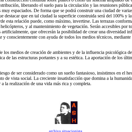
istribución, liberando el suelo para la circulación y las reuniones públic
 muy espaciados. De forma que se podrá construir una ciudad de varias c
e destacar que en tal ciudad la superficie construida será del 100% y la
e esta relación puede, como máximo, invertirse. Las terrazas conforman u
e helicópteros, y al mantenimiento de vegetación. Serán accesibles por t
tificialmente, que ofrecerán la posibilidad de crear una diversidad infi
ar y conscientemente con ayuda de todos los medios técnicos, mediante 
os medios de creación de ambientes y de la influencia psicológica de lo
nica de las estructuras portantes y a su estética. La aportación de los ú
iesgo de ser considerado como un sueño fantasioso, insistimos en el hec
nto de vista social. La creciente insatisfacción que domina a la humani
a la realización de una vida más rica y completa.
archivo situacionista