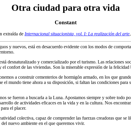
Otra ciudad para otra vida
Constant
n extraída de
Internacional situacionista, vol. I: La realización del arte
ntiguos y nuevos, está en desacuerdo evidente con los modos de compor
entorno.
o está desnaturalizado y comercializado por el turismo. Las relaciones s
 el confort de las viviendas. Son la miserable expresión de la felicidad
sponemos a construir cementerios de hormigón armado, en los que grande
el mundo tiene ahora a su disposición, si faltan las condiciones para sac
gunos se fueron a buscarla a la Luna. Apostamos siempre y sobre todo po
rrollo de actividades eficaces en la vida y en la cultura. Nos encontra
para el placer.
eatividad colectiva, capaz de comprender las fuerzas creadoras que se li
ón del nuevo ambiente en el que queremos vivir.