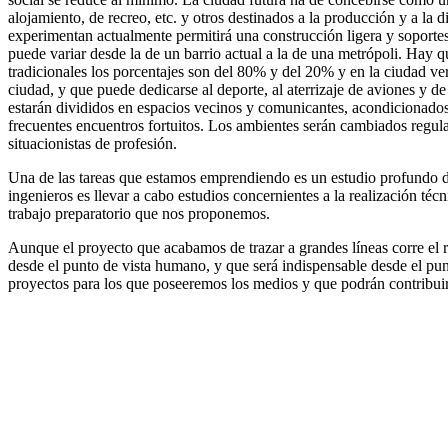
alojamiento, de recreo, etc. y otros destinados a la producción y a la d
experimentan actualmente permitirá una construcción ligera y soportes
puede variar desde la de un barrio actual a la de una metrópoli. Hay qu
tradicionales los porcentajes son del 80% y del 20% y en la ciudad verd
ciudad, y que puede dedicarse al deporte, al aterrizaje de aviones y d
estarán divididos en espacios vecinos y comunicantes, acondicionados ar
frecuentes encuentros fortuitos. Los ambientes serán cambiados regul
situacionistas de profesión.
Una de las tareas que estamos emprendiendo es un estudio profundo de l
ingenieros es llevar a cabo estudios concernientes a la realización téc
trabajo preparatorio que nos proponemos.
Aunque el proyecto que acabamos de trazar a grandes líneas corre el r
desde el punto de vista humano, y que será indispensable desde el pu
proyectos para los que poseeremos los medios y que podrán contribuir 