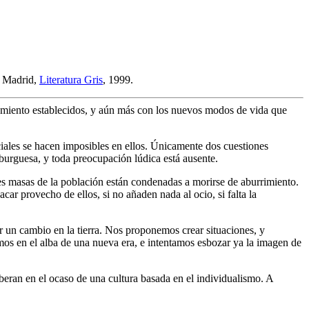
, Madrid,
Literatura Gris
, 1999.
tamiento establecidos, y aún más con los nuevos modos de vida que
ociales se hacen imposibles en ellos. Únicamente dos cuestiones
 burguesa, y toda preocupación lúdica está ausente.
s masas de la población están condenadas a morirse de aburrimiento.
ar provecho de ellos, si no añaden nada al ocio, si falta la
r un cambio en la tierra. Nos proponemos crear situaciones, y
mos en el alba de una nueva era, e intentamos esbozar ya la imagen de
beran en el ocaso de una cultura basada en el individualismo. A