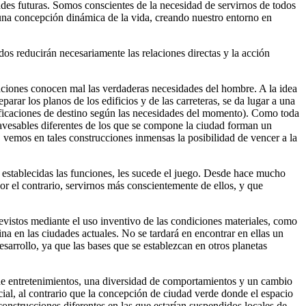
des futuras. Somos conscientes de la necesidad de servirnos de todos
una concepción dinámica de la vida, creando nuestro entorno en
os reducirán necesariamente las relaciones directas y la acción
aciones conocen mal las verdaderas necesidades del hombre. A la idea
ar los planos de los edificios y de las carreteras, se da lugar a una
ificaciones de destino según las necesidades del momento). Como toda
atravesables diferentes de los que se compone la ciudad forman un
s, vemos en tales construcciones inmensas la posibilidad de vencer a la
establecidas las funciones, les sucede el juego. Desde hace mucho
r el contrario, servirnos más conscientemente de ellos, y que
evistos mediante el uso inventivo de las condiciones materiales, como
na en las ciudades actuales. No se tardará en encontrar en ellas un
arrollo, ya que las bases que se establezcan en otros planetas
 de entretenimientos, una diversidad de comportamientos y un cambio
al, al contrario que la concepción de ciudad verde donde el espacio
nstrucciones diferentes en las que estarían suspendidos locales de