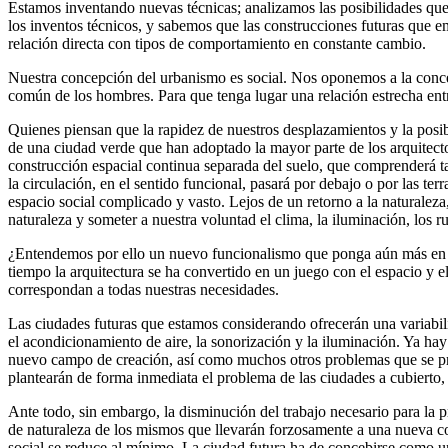
Estamos inventando nuevas técnicas; analizamos las posibilidades que
los inventos técnicos, y sabemos que las construcciones futuras que 
relación directa con tipos de comportamiento en constante cambio.
Nuestra concepción del urbanismo es social. Nos oponemos a la concepc
común de los hombres. Para que tenga lugar una relación estrecha ent
Quienes piensan que la rapidez de nuestros desplazamientos y la posi
de una ciudad verde que han adoptado la mayor parte de los arquitectos
construcción espacial continua separada del suelo, que comprenderá 
la circulación, en el sentido funcional, pasará por debajo o por las te
espacio social complicado y vasto. Lejos de un retorno a la naturaleza,
naturaleza y someter a nuestra voluntad el clima, la iluminación, los ru
¿Entendemos por ello un nuevo funcionalismo que ponga aún más en evi
tiempo la arquitectura se ha convertido en un juego con el espacio y 
correspondan a todas nuestras necesidades.
Las ciudades futuras que estamos considerando ofrecerán una variabil
el acondicionamiento de aire, la sonorización y la iluminación. Ya hay
nuevo campo de creación, así como muchos otros problemas que se prese
plantearán de forma inmediata el problema de las ciudades a cubierto,
Ante todo, sin embargo, la disminución del trabajo necesario para la
de naturaleza de los mismos que llevarán forzosamente a una nueva co
social se reduce al mínimo. La ciudad futura ha de concebirse como u