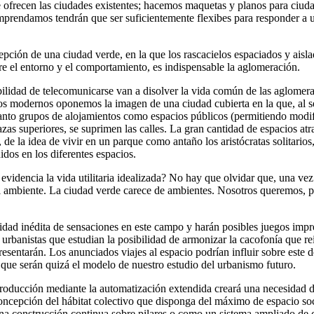
 ofrecen las ciudades existentes; hacemos maquetas y planos para ciuda
emprendamos tendrán que ser suficientemente flexibes para responder a 
ión de una ciudad verde, en la que los rascacielos espaciados y aislad
re el entorno y el comportamiento, es indispensable la aglomeración.
bilidad de telecomunicarse van a disolver la vida común de las aglomer
 modernos oponemos la imagen de una ciudad cubierta en la que, al separ
tanto grupos de alojamientos como espacios públicos (permitiendo mod
rrazas superiores, se suprimen las calles. La gran cantidad de espacios 
 de la idea de vivir en un parque como antaño los aristócratas solitario
idos en los diferentes espacios.
dencia la vida utilitaria idealizada? No hay que olvidar que, una vez 
el ambiente. La ciudad verde carece de ambientes. Nosotros queremos, po
idad inédita de sensaciones en este campo y harán posibles juegos impr
 urbanistas que estudian la posibilidad de armonizar la cacofonía que rei
ntarán. Los anunciados viajes al espacio podrían influir sobre este des
 que serán quizá el modelo de nuestro estudio del urbanismo futuro.
 producción mediante la automatización extendida creará una necesidad
ncepción del hábitat colectivo que disponga del máximo de espacio soci
na construcción continua sobre pilares o como un sistema ampliado de co