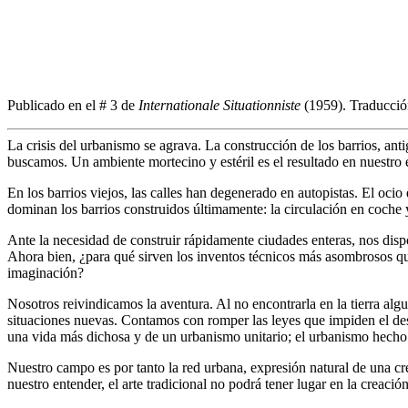
Publicado en el # 3 de
Internationale Situationniste
(1959). Traducció
La crisis del urbanismo se agrava. La construcción de los barrios, a
buscamos. Un ambiente mortecino y estéril es el resultado en nuestro 
En los barrios viejos, las calles han degenerado en autopistas. El oci
dominan los barrios construidos últimamente: la circulación en coche y
Ante la necesidad de construir rápidamente ciudades enteras, nos di
Ahora bien, ¿para qué sirven los inventos técnicos más asombrosos que 
imaginación?
Nosotros reivindicamos la aventura. Al no encontrarla en la tierra al
situaciones nuevas. Contamos con romper las leyes que impiden el desa
una vida más dichosa y de un urbanismo unitario; el urbanismo hecho 
Nuestro campo es por tanto la red urbana, expresión natural de una cr
nuestro entender, el arte tradicional no podrá tener lugar en la creaci