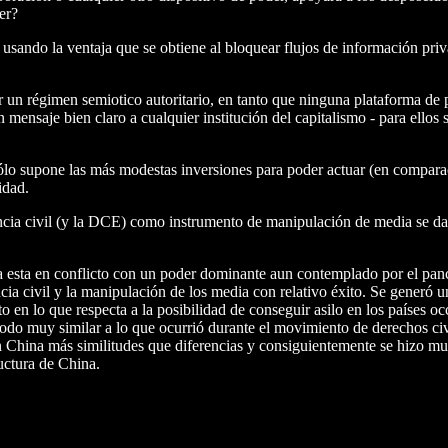
er?
usando la ventaja que se obtiene al bloquear flujos de información priva
 un régimen semiotico autoritario, en tanto que ninguna plataforma de 
 mensaje bien claro a cualquier institución del capitalismo - para ello
 sólo supone las más modestas inversiones para poder actuar (en compara
idad.
ia civil (y la DCE) como instrumento de manipulación de media se da en
cia esta en conflicto con un poder dominante aun contemplado por el pa
 civil y la manipulación de los media con relativo éxito. Se generó una
en lo que respecta a la posibilidad de conseguir asilo en los países occ
modo muy similar a lo que ocurrió durante el movimiento de derechos civ
n China más similitudes que diferencias y consiguientemente se hizo mu
uctura de China.