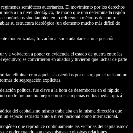
r regímenes semióticos autoritarios. El movimiento por los derechos
 dirimida a un nivel ideológico, de modo que una determinada región
os económicos sino también en lo referente a métodos de control
mbiar su estructura ideológica (un elemento mucho más difícil de
ente modernizadas, forzarían al sur a adaptarse a una posición
ur y a volvieron a poner en evidencia el estado de guerra entre las
l ejecutivo) se convirtieron en aliados y tuvieron que luchar de parte
odrían eliminar eran aquellas sostenidas por el sur, que el racismo no
 normas de segregación explícitas.
elación política, fue clave a la hora de desembocar en el rápido
ltimo no le fue mucho mejor con sus campañas en los media, quizá
stórica del capitalismo mismo trabajaba en la misma dirección que
n un espacio estriado tanto a nivel nacional como internacional.
homogéneo que reproduce continuamente las victorias del capitalismo?
dos de poder cuando son esas mismas explosivas relaciones