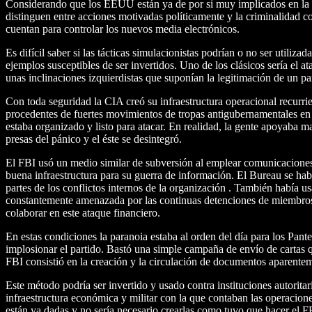
Considerando que los EEUU están ya de por si muy implicados en la ráp
distinguen entre acciones motivadas políticamente y la criminalidad c
cuentan para controlar los nuevos media electrónicos.
Es difícil saber si las tácticas simulacionistas podrían o no ser utili
ejemplos susceptibles de ser invertidos. Uno de los clásicos sería el 
unas inclinaciones izquierdistas que suponían la legitimación de un pa
Con toda seguridad la CIA creó su infraestructura operacional recurri
procedentes de fuertes movimientos de tropas antigubernamentales en 
estaba organizado y listo para atacar. En realidad, la gente apoyaba
presas del pánico y el éste se desintegró.
El FBI usó un medio similar de subversión al emplear comunicaciones
buena infraestructura para su guerra de información. El Bureau se ha
partes de los conflictos internos de la organización . También había u
constantemente amenazada por las continuas detenciones de miembros d
colaborar en este ataque financiero.
En estas condiciones la paranoia estaba al orden del día para los Pan
implosionar el partido. Bastó una simple campaña de envío de cartas qu
FBI consistió en la creación y la circulación de documentos aparenteme
Este método podría ser invertido y usado contra instituciones autorit
infraestructura económica y militar con la que contaban las operacione
están ya dadas y no sería necesario crearlas como tuvo que hacer el F