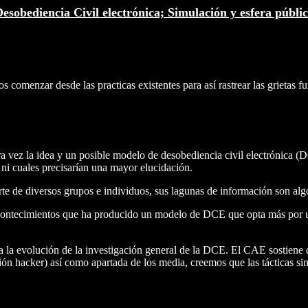
esobediencia Civil electrónica; Simulación y esfera públi
s comenzar desde las practicas existentes para así rastrear las grietas 
 vez la idea y un posible modelo de desobediencia civil electrónica (DC
 ni cuales precisarían una mayor elucidación.
e de diversos grupos e individuos, sus lagunas de información son alg
s acontecimientos que ha producido un modelo de DCE que opta más por un
a la evolución de la investigación general de la DCE. El CAE sostiene
ión hacker) así como apartada de los media, creemos que las tácticas si