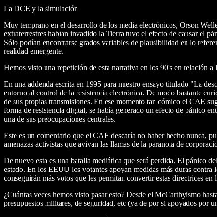
La DCE y la simulación
Muy temprano en el desarrollo de los media electrónicos, Orson Welle
extraterrestres habían invadido la Tierra tuvo el efecto de causar el p
Sólo podían encontrarse grados variables de plausibilidad en lo refere
realidad emergente.
Hemos visto una repetición de esta narrativa en los 90's en relación a 
En una addenda escrita en 1995 para nuestro ensayo titulado "La desob
entorno al control de la resistencia electrónica. De modo bastante cur
de sus propias transmisiones. En ese momento tan cómico el CAE suger
forma de resistencia digital, se había generado un efecto de pánico entr
una de sus preocupaciones centrales.
Este es un comentario que el CAE desearía no haber hecho nunca, puest
amenazas activistas que avivan las llamas de la paranoia de corporaci
De nuevo esta es una batalla mediática que será perdida. El pánico de
estado. En los EEUU los votantes apoyan medidas más duras contra los 
conseguirán más votos que les permitan convertir estas directrices en 
¿Cuántas veces hemos visto pasar esto? Desde el McCarthyismo hasta l
presupuestos militares, de seguridad, etc (ya de por si apoyados por u