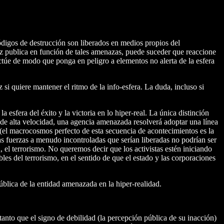
códigos de destrucción son liberados en medios propios del
 luz publica en función de tales amenazas, puede suceder que reaccione
túe de modo que ponga en peligro a elementos no alerta de la esfera
si quiere mantener el ritmo de la info-esfera. La duda, incluso si
esfera del éxito y la victoria en lo hiper-real. La única distinción
tor de alta velocidad, una agencia amenazada resolverá adoptar una línea
 (el macrocosmos perfecto de esta secuencia de acontecimientos es la
las fuerzas a menudo incontroladas que serían liberadas no podrían ser
, el terrorismo. No queremos decir que los activistas estén iniciando
bles del terrorismo, en el sentido de que el estado y las corporaciones
ública de la entidad amenazada en la hiper-realidad.
tanto que el signo de debilidad (la percepción pública de su inacción)