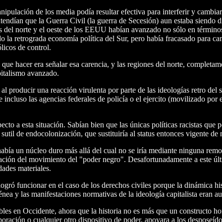
pulación de los media podía resultar efectiva para interferir y cambia
ntendían que la Guerra Civil (la guerra de Secesión) aun estaba siendo
iones del norte y el oeste de los EEUU habían avanzado no sólo en términ
o la retrograda economía política del Sur, pero había fracasado para ca
licos de control.
que hacer era señalar esa carencia, y las regiones del norte, completam
italismo avanzado.
l producir una reacción virulenta por parte de las ideologías retro del s
ncluso las agencias federales de policía o el ejercito (movilizado por e
cto a esta situación. Sabían bien que las únicas políticas racistas que p
util de endocolonización, que sustituiría al status entonces vigente de
bía un núcleo duro más allá del cual no se iría mediante ninguna remod
ización del movimiento del "poder negro". Desafortunadamente a este ú
dades materiales.
gró funcionar en el caso de los derechos civiles porque la dinámica hi
ea y las manifestaciones normativas de la ideología capitalista eran au
ibles en Occidente, ahora que la historia no es más que un constructo 
poración o cualquier otro dispositivo de poder, apoyara a los desposeí