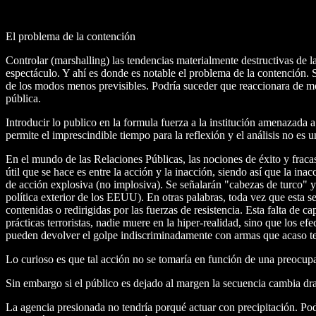
El problema de la contención
Controlar (marshalling) las tendencias materialmente destructivas de 
espectáculo. Y ahí es donde es notable el problema de la contención. S
de los modos menos previsibles. Podría suceder que reaccionara de mo
pública.
Introducir lo publico en la formula fuerza a la institución amenazada 
permite el imprescindible tiempo para la reflexión y el análisis no es 
En el mundo de las Relaciones Públicas, las nociones de éxito y fracaso
útil que se hace es entre la acción y la inacción, siendo así que la in
de acción explosiva (no implosiva). Se señalarán "cabezas de turco" y
política exterior de los EEUU). En otras palabras, toda vez que esta s
contenidas o redirigidas por las fuerzas de resistencia. Esta falta de 
prácticas terroristas, nadie muere en la hiper-realidad, sino que los e
pueden devolver el golpe indiscriminadamente con armas que acaso ten
Lo curioso es que tal acción no se tomaría en función de una preocupac
Sin embargo si el público es dejado al margen la secuencia cambia d
La agencia presionada no tendría porqué actuar con precipitación. Podr