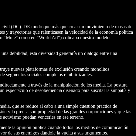
ia civil (DC). DE modo que más que crear un movimiento de masas de
es y trayectorias que ralentizasen la velocidad de la economía política
o en "Mute" como en "World Art") criticaba nuestro modelo
una debilidad; esta diversidad generaría un dialogo entre una
nstruye nuevas plataformas de exclusión creando monolitos
 de segmentos sociales complejos e hibridizantes.
indirectamente a través de la manipulación de los media. La postura
un espectáculo de desobediencia diseñado para suscitar la simpatía y
media, que se reduce al cabo a una simple cuestión practica de
isión y la prensa son propiedad de las grandes corporaciones y que las
e activismo puedan vencerles en ese terreno.
almente la opinión publica cuando todos los medios de comunicación
avor de sus enemigos dándole la vuelta a sus argumentos.