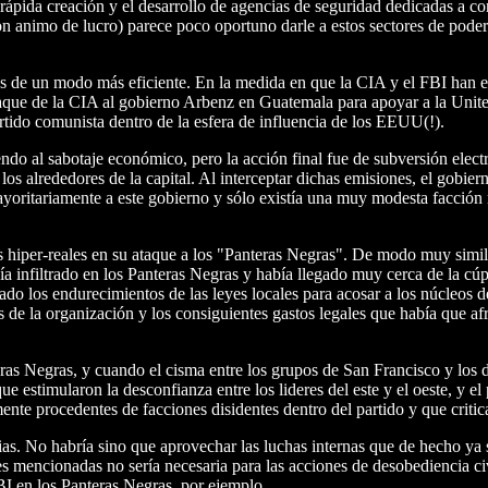
ida creación y el desarrollo de agencias de seguridad dedicadas a contr
on animo de lucro) parece poco oportuno darle a estos sectores de pode
zadas de un modo más eficiente. En la medida en que la CIA y el FBI han e
ataque de la CIA al gobierno Arbenz en Guatemala para apoyar a la Unite
rtido comunista dentro de la esfera de influencia de los EEUU(!).
endo al sabotaje económico, pero la acción final fue de subversión elec
los alrededores de la capital. Al interceptar dichas emisiones, el gobi
 mayoritariamente a este gobierno y sólo existía una muy modesta facci
 hiper-reales en su ataque a los "Panteras Negras". De modo muy simi
bía infiltrado en los Panteras Negras y había llegado muy cerca de la 
sado los endurecimientos de las leyes locales para acosar a los núcleos
e la organización y los consiguientes gastos legales que había que afr
teras Negras, y cuando el cisma entre los grupos de San Francisco y los 
e estimularon la desconfianza entre los lideres del este y el oeste, y el
nte procedentes de facciones disidentes dentro del partido y que critica
arias. No habría sino que aprovechar las luchas internas que de hecho y
s mencionadas no sería necesaria para las acciones de desobediencia civi
BI en los Panteras Negras, por ejemplo.