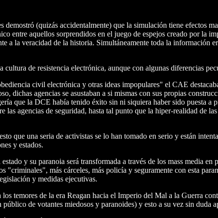
s demostró (quizás accidentalmente) que la simulación tiene efectos ma
ánico entre aquellos sorprendidos en el juego de espejos creado por la i
nte a la veracidad de la historia. Simultáneamente toda la información er
la cultura de resistencia electrónica, aunque con algunas diferencias pecu
ediencia civil electrónica y otras ideas impopulares" el CAE destacaba
ioso, dichas agencias se asustaban a si mismas con sus propias construcc
ía que la DCE había tenido éxito sin ni siquiera haber sido puesta a 
e las agencias de seguridad, hasta tal punto que la hiper-realidad de las 
o que una seria de activistas se lo han tomado en serio y están intenta
ones y estados.
l estado y su paranoia será transformada a través de los mass media en p
"criminales", más cárceles, más policía y seguramente con esta paranoia 
legislación y medidas ejecutivas.
os temores de la era Reagan hacia el Imperio del Mal a la Guerra contr
n público de votantes miedosos y paranoides) y esto a su vez sin duda ap