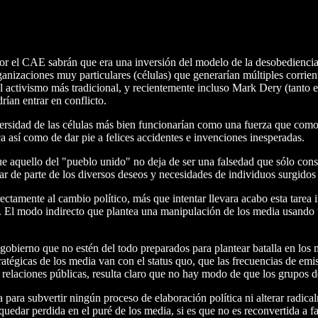
or el CAE sabrán que era una inversión del modelo de la desobedienc
nizaciones muy particulares (células) que generarían múltiples corrient
del activismo más tradicional, y recientemente incluso Mark Dery (tant
rían entrar en conflicto.
ersidad de las células más bien funcionarían como una fuerza que como 
ica así como de dar pie a felices accidentes e invenciones inesperadas.
 que aquello del "pueblo unido" no deja de ser una falsedad que sólo co
ar de parte de los diversos deseos y necesidades de individuos surgidos
tamente al cambio político, más que intentar llevara acabo esta tarea 
o. El modo indirecto que plantea una manipulación de los media usando 
gobierno que no estén del todo preparados para plantear batalla en los 
ratégicas de los media van con el status quo, que las frecuencias de em
 relaciones públicas, resulta claro que no hay modo de que los grupos d
ara subvertir ningún proceso de elaboración política ni alterar radic
edar perdida en el puré de los media, si es que no es reconvertida a f