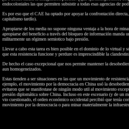
endocoloniales las que permiten subsistir a todas esas agencias de pod
Es por eso que el CAE ha optado por apoyar la confrontación directa, 
capitalismo tardío).
Apropiarse de los media no supone ninguna ventaja a la hora de minar
apropiarse del beneficio a través del bloqueo de información manda un
militarmente un régimen semiotico bajo presión.
Llevar a cabo esta tarea es bien posible en el dominio de lo virtual y
que esta resistencia funcione y perdure es imprescindible la clandestin
De hecho el caso excepcional que nos permite mantener la desobedienc
aun homogeneizados.
Estas tienden a ser situaciones en las que un movimiento de resisten
ejemplo, el movimiento por la democracia en China usó la desobediencia
evitaron que se manifestase de ningún modo util al movimiento excepto 
presión diplomática sobre China. Incluso en este escenario (y de un 
vio cuestionado, el orden económico occidental percibió que tenía co
movimiento por la democracia o para minar materialmente la infraestr