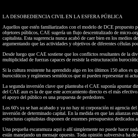
LA DESOBEDIENCIA CIVIL EN LA ESFERA PÚBLICA
Aquellos que estén familiarizados con el modelo de DCE propuesto p
objetores públicos, CAE sugería un flujo descentralizado de micro-orga
capitalista. Esta sugerencia nunca acabó de caer bien en los medios 
argumentando que las actividades y objetivos de diferentes células pod
Desde luego que CAE sostiene que los conflictos resultantes de la div
multiplicidad de fuerzas capaces de resistir la estructuración burocrát
Si la cultura resistente ha aprendido algo en los últimos 150 años es
burocráticos y regímenes semióticos que ni pueden representar ni actu
La segunda inversión clave que planteaba el CAE suponía apuntar direc
del CAE aun es la de que este acercamiento directo es el más efectiv
el apoyo del público es una propuesta de perdedores.
Los 60's ya se han acabado y ya no hay ni corporación ni agencia del 
inversión de determinado capital. En la medida en que las alianzas est
estructuras capitalistas disponen de enormes presupuestos dedicados a
Una pequeña escaramuza aqui o allí simplemente no puede hacer nada p
están manejando un mensaje opuesto. Toda opinión subversiva ha de qu