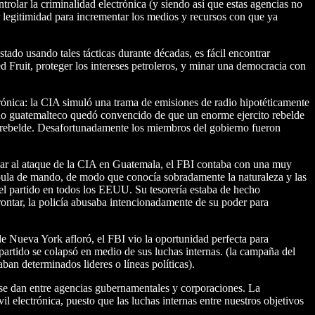
olar la criminalidad electrónica (y siendo así que estas agencias no
r legitimidad para incrementar los medios y recursos con que ya
stado usando tales tácticas durante décadas, es fácil encontrar
d Fruit, proteger los intereses petroleros, y minar una democracia con
trónica: la CIA simuló una trama de emisiones de radio hipotéticamente
erno guatemalteco quedó convencido de que un enorme ejercito rebelde
ón rebelde. Desafortunadamente los miembros del gobierno fueron
lar al ataque de la CIA en Guatemala, el FBI contaba con una muy
cúpula de mando, de modo que conocía sobradamente la naturaleza y las
 del partido en todos los EEUU. Su tesorería estaba de hecho
ontar, la policía abusaba intencionadamente de su poder para
de Nueva York afloró, el FBI vio la oportunidad perfecta para
 partido se colapsó en medio de sus luchas internas. (la campaña del
ban determinados lideres o líneas políticas).
a se dan entre agencias gubernamentales y corporaciones. La
l electrónica, puesto que las luchas internas entre nuestros objetivos