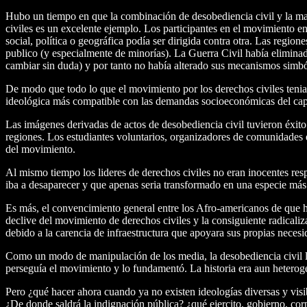
Hubo un tiempo en que la combinación de desobediencia civil y la mani
civiles es un excelente ejemplo. Los participantes en el movimiento e
social, política o geográfica podía ser dirigida contra otra. Las reg
publico (y especialmente de minorías). La Guerra Civil había eliminad
cambiar sin duda) y por tanto no había alterado sus mecanismos simbó
De modo que todo lo que el movimiento por los derechos civiles tenia 
ideológica más compatible con las demandas socioeconómicas del cap
Las imágenes derivadas de actos de desobediencia civil tuvieron éxito a
regiones. Los estudiantes voluntarios, organizadores de comunidades e i
del movimiento.
Al mismo tiempo los lideres de derechos civiles no eran inocentes respe
iba a desaparecer y que apenas seria transformado en una especie más s
Es más, el convencimiento general entre los Afro-americanos de que ha
declive del movimiento de derechos civiles y la consiguiente radical
debido a la carencia de infraestructura que apoyara sus propias necesi
Como un modo de manipulación de los media, la desobediencia civil lo
perseguía el movimiento y lo fundamentó. La historia era aun heterogén
Pero ¿qué hacer ahora cuando ya no existen ideologías diversas y vis
¿De donde saldrá la indignación pública? ¿qué ejercito, gobierno, cor