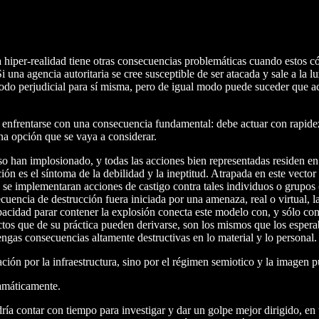
la hiper-realidad tiene otras consecuencias problemáticas cuando estos 
i una agencia autoritaria se cree susceptible de ser atacada y sale a la
do perjudicial para sí misma, pero de igual modo puede suceder que ac
a enfrentarse con una consecuencia fundamental: debe actuar con rapidez 
una opción que se vaya a considerar.
 han implosionado, y todas las acciones bien representadas residen en la 
acción es el síntoma de la debilidad y la ineptitud. Atrapada en este vec
 se implementaran acciones de castigo contra tales individuos o grupos
ecuencia de destrucción fuera iniciada por una amenaza, real o virtual, 
capacidad parar contener la explosión conecta este modelo con, y sólo con
fectos que de su práctica pueden derivarse, son los mismos que los espera
gas consecuencias altamente destructivas en lo material y lo personal.
ión por la infraestructura, sino por el régimen semiotico y la imagen p
ramáticamente.
ía contar con tiempo para investigar y dar un golpe mejor dirigido, en 