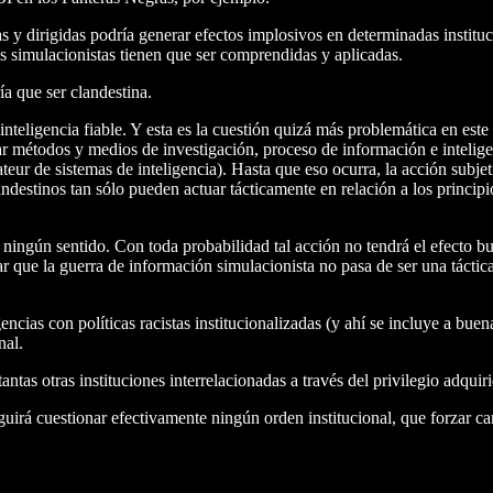
y dirigidas podría generar efectos implosivos en determinadas instituc
as simulacionistas tienen que ser comprendidas y aplicadas.
a que ser clandestina.
nteligencia fiable. Y esta es la cuestión quizá más problemática en est
ollar métodos y medios de investigación, proceso de información e intel
teur de sistemas de inteligencia). Hasta que eso ocurra, la acción subjet
estinos tan sólo pueden actuar tácticamente en relación a los principi
e ningún sentido. Con toda probabilidad tal acción no tendrá el efecto bu
ar que la guerra de información simulacionista no pasa de ser una tácti
cias con políticas racistas institucionalizadas (y ahí se incluye a buena
nal.
antas otras instituciones interrelacionadas a través del privilegio adquiri
guirá cuestionar efectivamente ningún orden institucional, que forzar cam