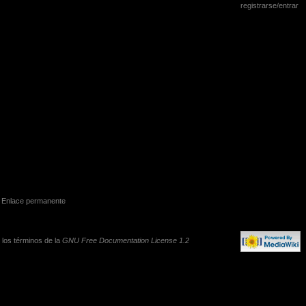
registrarse/entrar
Enlace permanente
o los términos de la
GNU Free Documentation License 1.2