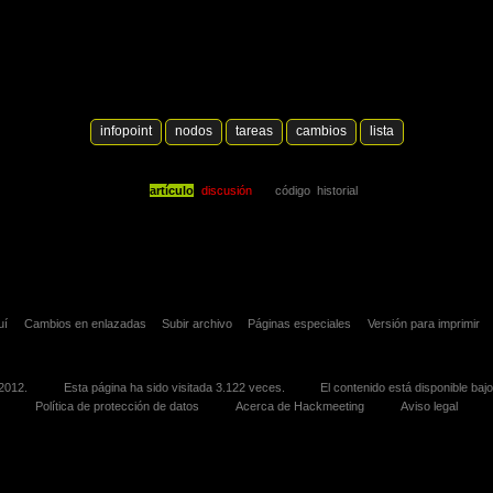
infopoint
nodos
tareas
cambios
lista
artículo
discusión
código
historial
uí
Cambios en enlazadas
Subir archivo
Páginas especiales
Versión para imprimir
 2012.
Esta página ha sido visitada 3.122 veces.
El contenido está disponible baj
Política de protección de datos
Acerca de Hackmeeting
Aviso legal