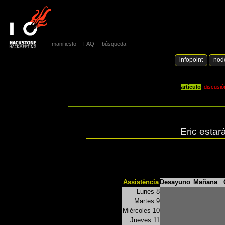
manifiesto
FAQ
búsqueda
infopoint
nod
artículo
discusió
Eric estar
Assistència
Desayuno
Mañana
Lunes 8
Martes 9
Miércoles 10
Jueves 11