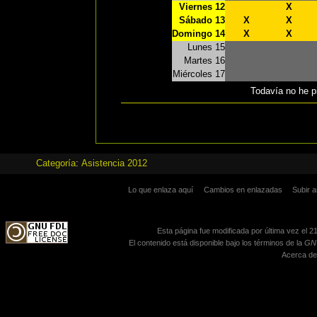
Viernes 12
X
Sábado 13
X
X
Domingo 14
X
X
Lunes 15
Martes 16
Miércoles 17
Todavía no he pi
Categoría
:
Asistencia 2012
Lo que enlaza aquí
Cambios en enlazadas
Subir a
Esta página fue modificada por última vez el 21
El contenido está disponible bajo los términos de la
GNU
Acerca de