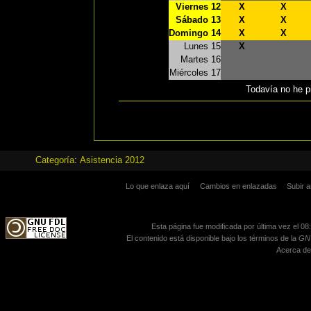
Viernes 12
X
X
Sábado 13
X
X
Domingo 14
X
X
Lunes 15
X
Martes 16
Miércoles 17
Todavía no he pi
Categoría
:
Asistencia 2012
Lo que enlaza aquí
Cambios en enlazadas
Subir a
Esta página fue modificada por última vez el 08
El contenido está disponible bajo los términos de la
GNU
Acerca de