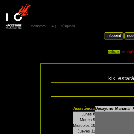
manifiesto
FAQ
búsqueda
infopoint
nod
artículo
discusió
kiki estar
Assistència
Desayuno
Mañana
Lunes 8
Martes 9
Miércoles 10
Jueves 11