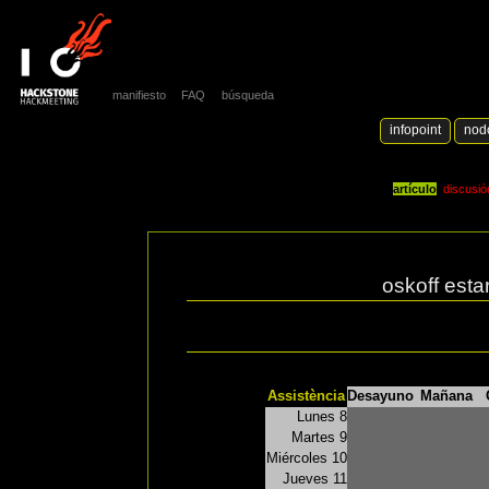
manifiesto
FAQ
búsqueda
infopoint
nod
artículo
discusió
oskoff esta
Assistència
Desayuno
Mañana
Lunes 8
Martes 9
Miércoles 10
Jueves 11