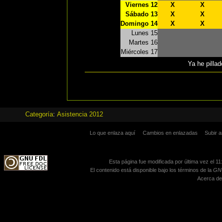
Viernes 12
X
X
Sábado 13
X
X
Domingo 14
X
X
Lunes 15
Martes 16
Miércoles 17
Ya he pillad
Categoría
:
Asistencia 2012
Lo que enlaza aquí
Cambios en enlazadas
Subir a
Esta página fue modificada por última vez el 11
El contenido está disponible bajo los términos de la
GNU
Acerca de