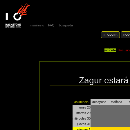
manifiesto
FAQ
búsqueda
infopoint
nod
artículo
discusió
Zagur estará
asistencia
desayuno
mañana
lunes 28
martes 29
miércoles 30
jueves 31
viernes 1