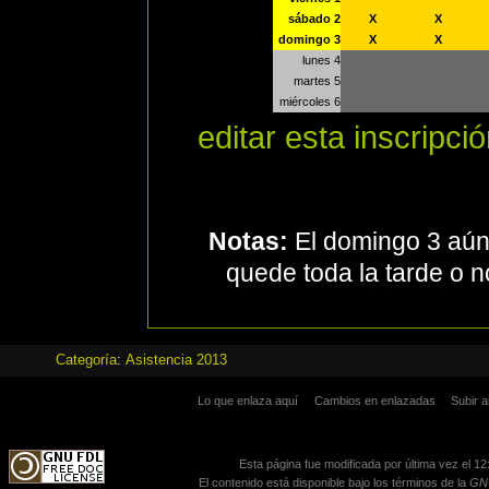
sábado 2
X
X
domingo 3
X
X
lunes 4
martes 5
miércoles 6
editar esta inscripci
Notas:
El domingo 3 aún
quede toda la tarde o 
Categoría
:
Asistencia 2013
Lo que enlaza aquí
Cambios en enlazadas
Subir a
Esta página fue modificada por última vez el 12
El contenido está disponible bajo los términos de la
GNU