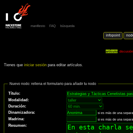
manifiesto
FAQ
búsqueda
infopoint
nod
artículo
discusió
Tienes que
iniciar sesión
para editar artículos.
Nuevo nodo: rellena el formulario para añadir tu nodo
Título:
Modalidad:
Duración:
Dinamizadora:
si es más de una separ
Madrina:
si es más de una separ
Resumen: