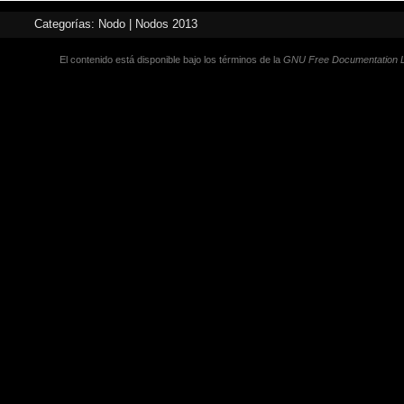
Categorías
:
Nodo
|
Nodos 2013
Esta página fue modificada por última vez el 1
El contenido está disponible bajo los términos de la
GNU Free Documentation L