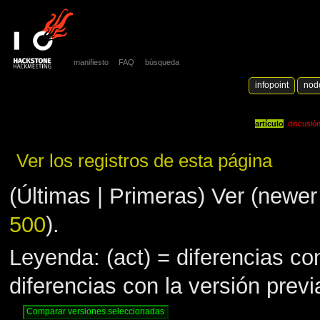
manifiesto
FAQ
búsqueda
infopoint
nod
artículo
discusió
Ver los registros de esta página
(Últimas | Primeras) Ver (newer 
500
).
Leyenda: (act) = diferencias con
diferencias con la versión prev