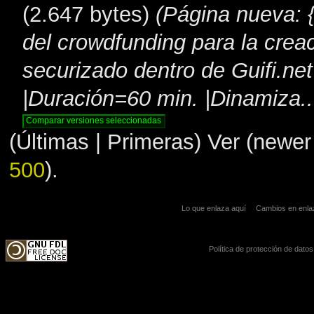
(2.647 bytes)
(Página nueva: 
del crowdfunding para la crea
securizado dentro de Guifi.n
|Duración=60 min. |Dinamiza..
(Últimas | Primeras) Ver (newer 
500
).
Lo que enlaza aquí
Cambios en enl
Política de protección de datos