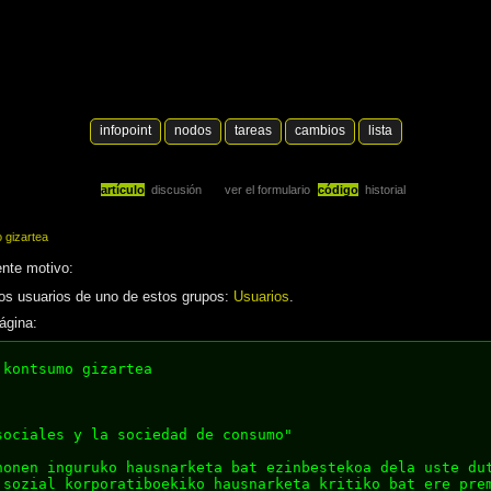
infopoint
nodos
tareas
cambios
lista
artículo
discusión
ver el formulario
código
historial
 gizartea
ente motivo:
 los usuarios de uno de estos grupos:
Usuarios
.
ágina: