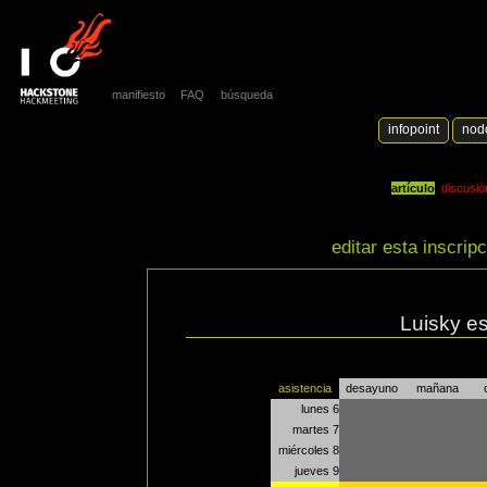
manifiesto
FAQ
búsqueda
infopoint
nod
artículo
discusió
editar esta inscrip
Luisky e
asistencia
desayuno
mañana
lunes 6
martes 7
miércoles 8
jueves 9