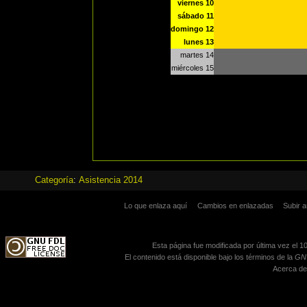
viernes 10
sábado 11
domingo 12
lunes 13
martes 14
miércoles 15
Categoría
:
Asistencia 2014
Lo que enlaza aquí
Cambios en enlazadas
Subir a
Esta página fue modificada por última vez el 10
El contenido está disponible bajo los términos de la
GNU
Acerca de