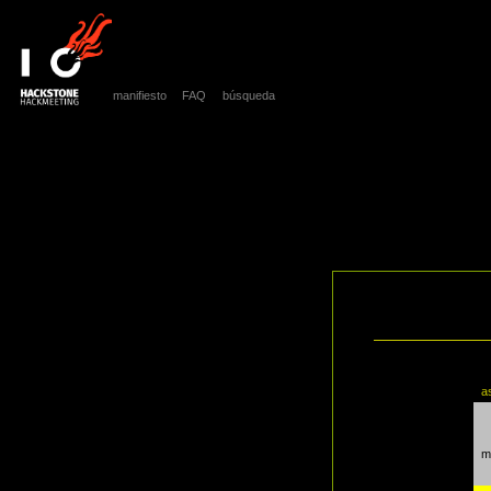
manifiesto
FAQ
búsqueda
a
m