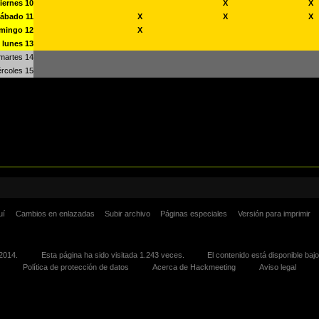
iernes 10
X
X
ábado 11
X
X
X
mingo 12
X
lunes 13
martes 14
rcoles 15
uí
Cambios en enlazadas
Subir archivo
Páginas especiales
Versión para imprimir
 2014.
Esta página ha sido visitada 1.243 veces.
El contenido está disponible baj
Política de protección de datos
Acerca de Hackmeeting
Aviso legal