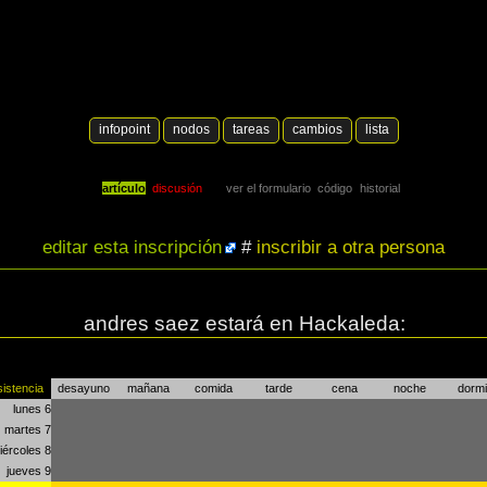
infopoint
nodos
tareas
cambios
lista
artículo
discusión
ver el formulario
código
historial
editar esta inscripción
#
inscribir a otra persona
andres saez estará en Hackaleda:
sistencia
desayuno
mañana
comida
tarde
cena
noche
dormi
lunes 6
martes 7
iércoles 8
jueves 9