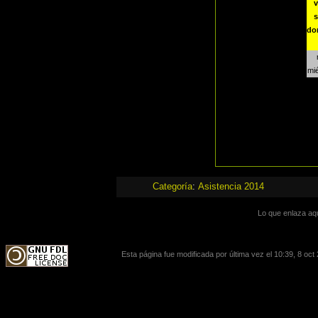
v
s
do
mié
Categoría
:
Asistencia 2014
Lo que enlaza aq
Esta página fue modificada por última vez el 10:39, 8 oct