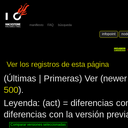
manifiesto
FAQ
búsqueda
infopoint
nod
artículo
Ver los registros de esta página
(Últimas | Primeras) Ver (newer 
500
).
Leyenda: (act) = diferencias con
diferencias con la versión prev