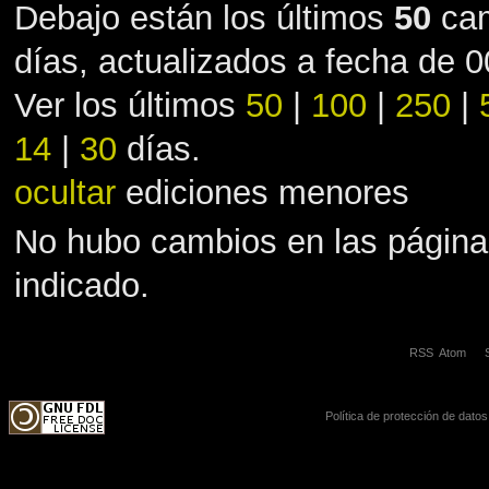
Debajo están los últimos
50
cam
días, actualizados a fecha de 
Ver los últimos
50
|
100
|
250
|
14
|
30
días.
ocultar
ediciones menores
No hubo cambios en las página
indicado.
RSS
Atom
Política de protección de datos