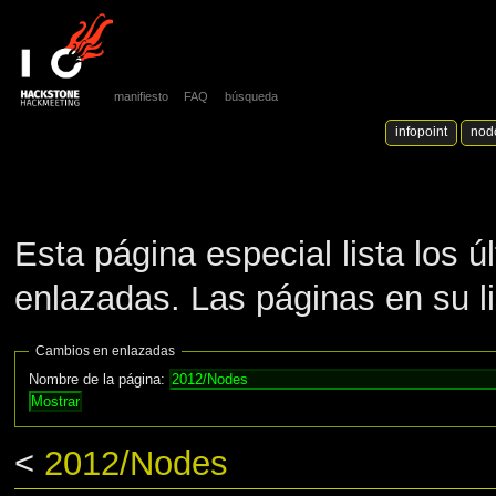
manifiesto
FAQ
búsqueda
infopoint
nod
Esta página especial lista los 
enlazadas. Las páginas en su l
Cambios en enlazadas
Nombre de la página:
<
2012/Nodes