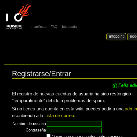
manifiesto
FAQ
búsqueda
infopoint
nod
Registrarse/Entrar
((( Feliz e
El registro de nuevas cuentas de usuaria ha sido restringido
"temporalmente" debido a problemas de spam.
Si no tienes una cuenta en esta wiki, puedes pedir a una
admi
escribiendo a la
Lista de correo
.
Nombre de usuaria
Contraseña
Quiero que me recuerden entre sesiones.