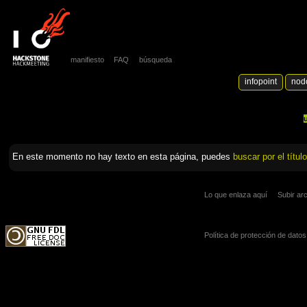
manifiesto
FAQ
búsqueda
infopoint
nod
En este momento no hay texto en esta página, puedes
buscar por el títul
Lo que enlaza aquí
Subir ar
Política de protección de datos