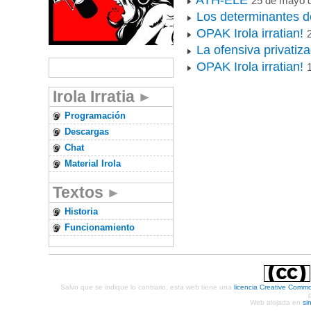
25 de mayo 
Los determinantes d
OPAK Irola irratian!
La ofensiva privatiz
OPAK Irola irratian!
Irola Irratia
Programación
Descargas
Chat
Material Irola
Textos
Historia
Funcionamiento
Salvo que se indique lo contrario, esta web tiene una
licencia Creative Comm
Web alojada en
si