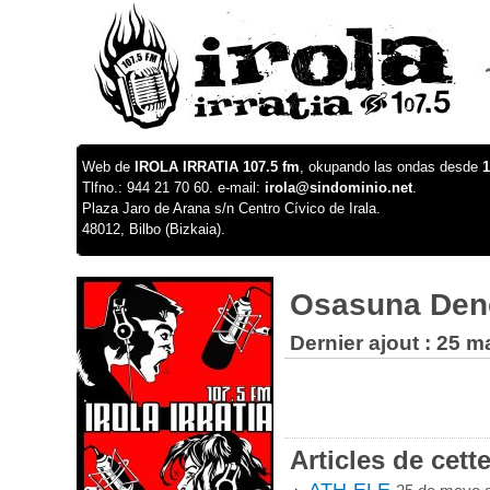
Web de
IROLA IRRATIA 107.5 fm
, okupando las ondas desde
1
Tlfno.: 944 21 70 60. e-mail:
irola@sindominio.net
.
Plaza Jaro de Arana s/n Centro Cívico de Irala.
48012, Bilbo (Bizkaia).
Osasuna Den
Dernier ajout : 25 m
Articles de cett
ATH-ELE