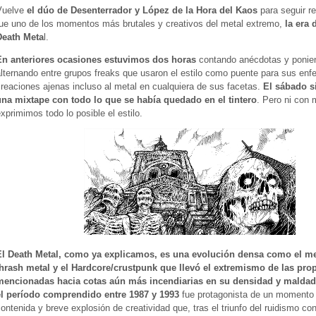
Vuelve
el dúo de Desenterrador y López de la Hora del Kaos
para seguir r
fue uno de los momentos más brutales y creativos del metal extremo,
la era 
Death Meta
l.
En anteriores ocasiones estuvimos dos horas
contando anécdotas y ponie
lternando entre grupos freaks que usaron el estilo como puente para sus enf
reaciones ajenas incluso al metal en cualquiera de sus facetas.
El sábado s
una mixtape con todo lo que se había quedado en el tintero
. Pero ni con
xprimimos todo lo posible el estilo.
El Death Metal, como ya explicamos, es una evolución densa como el me
thrash metal y el Hardcore/crustpunk que llevó el extremismo de las pro
mencionadas hacia cotas aún más incendiarias en su densidad y maldad
el período comprendido entre 1987 y 1993
fue protagonista de un momento
ontenida y breve explosión de creatividad que, tras el triunfo del ruidismo co