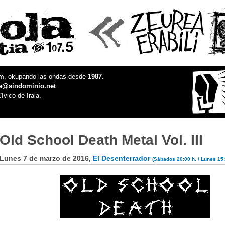
fm
, okupando las ondas desde
1987
.
la@sindominio.net
.
ívico de Irala.
Old School Death Metal Vol. III
Lunes 7 de marzo de 2016,
El Desenterrador
(Sábados 20:00 h. / Lunes 15: