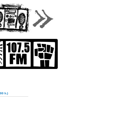
00 h.)