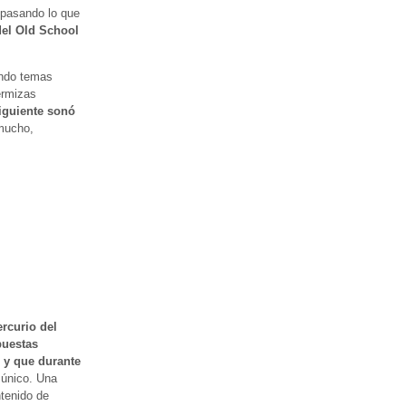
epasando lo que
del Old School
ndo temas
ermizas
iguiente sonó
 mucho,
rcurio del
puestas
 y que durante
 único. Una
ntenido de