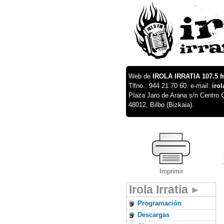
Web de
IROLA IRRATIA 107.5 
Tlfno.: 944 21 70 60. e-mail:
iro
Plaza Jaro de Arana s/n Centro C
48012, Bilbo (Bizkaia).
Imprimir
Irola Irratia
Programación
Descargas