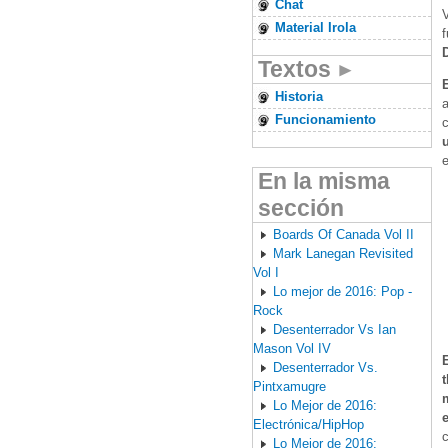
Chat
Material Irola
Textos
Historia
a
Funcionamiento
c
e
En la misma
sección
Boards Of Canada Vol II
Mark Lanegan Revisited
Vol I
Lo mejor de 2016: Pop -
Rock
Desenterrador Vs Ian
Mason Vol IV
Desenterrador Vs.
Pintxamugre
Lo Mejor de 2016:
Electrónica/HipHop
c
Lo Mejor de 2016: