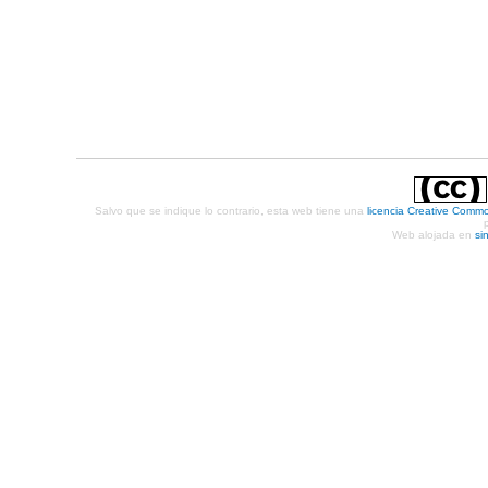
Salvo que se indique lo contrario, esta web tiene una
licencia Creative Comm
Web alojada en
si