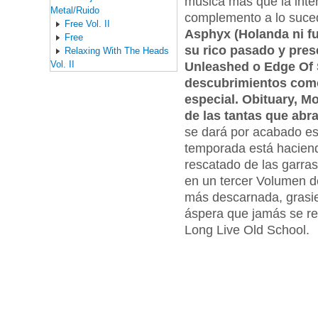
música más que la inter
Metal/Ruido
complemento a lo suce
Free Vol. II
Asphyx (Holanda ni f
Free
su rico pasado y pres
Relaxing With The Heads
Vol. II
Unleashed o Edge Of 
descubrimientos como
especial. Obituary, M
de las tantas que abr
se dará por acabado es
temporada está haciend
rescatado de las garras
en un tercer Volumen d
más descarnada, grasien
áspera que jamás se rec
Long Live Old School.