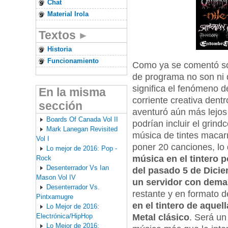
Chat
Material Irola
Textos
Historia
Funcionamiento
Como ya se comentó sob
de programa no son ni d
significa el fenómeno d
En la misma
corriente creativa dentr
sección
aventuró aún más lejos
Boards Of Canada Vol II
podrían incluir el grind
Mark Lanegan Revisited
música de tintes macar
Vol I
poner 20 canciones, lo
Lo mejor de 2016: Pop -
música en el tintero 
Rock
Desenterrador Vs Ian
del pasado 5 de Dici
Mason Vol IV
un servidor con dema
Desenterrador Vs.
restante y en formato 
Pintxamugre
en el tintero de aque
Lo Mejor de 2016:
Electrónica/HipHop
Metal clásico
. Será un
Lo Mejor de 2016: