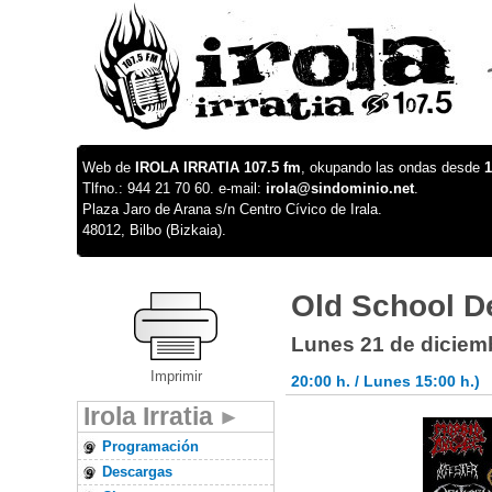
Web de
IROLA IRRATIA 107.5 fm
, okupando las ondas desde
1
Tlfno.: 944 21 70 60. e-mail:
irola@sindominio.net
.
Plaza Jaro de Arana s/n Centro Cívico de Irala.
48012, Bilbo (Bizkaia).
Old School De
Lunes 21 de diciem
Imprimir
20:00 h. / Lunes 15:00 h.)
Irola Irratia
Programación
Descargas