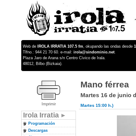
Web de
IROLA IRRATIA 107.5 fm
, okupando las ondas desde
1
Tlfno.: 944 21 70 60. e-mail:
irola@sindominio.net
.
Plaza Jaro de Arana s/n Centro Cívico de Irala.
48012, Bilbo (Bizkaia).
Mano férrea
Martes 16 de junio 
Imprimir
Martes 15:00 h.)
Irola Irratia
Programación
Descargas