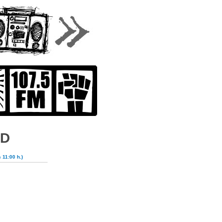
AD
 11:00 h.)