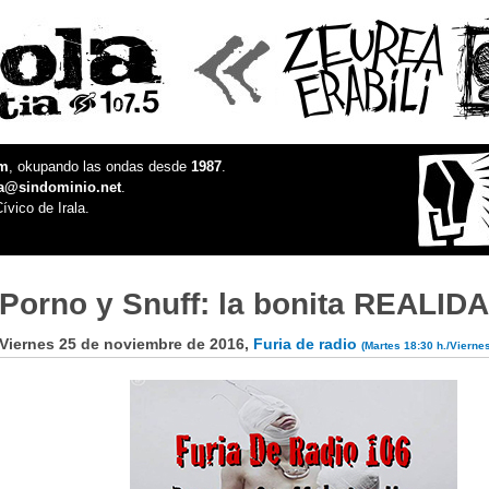
fm
, okupando las ondas desde
1987
.
la@sindominio.net
.
ívico de Irala.
Porno y Snuff: la bonita REALID
Viernes 25 de noviembre de 2016,
Furia de radio
(Martes 18:30 h./Viernes