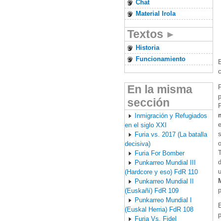
Chat
Material Irola
Textos
Historia
Funcionamiento
c
En la misma
sección
P
Inmigración y Refugiados
en el siglo XXI
Furia vs. 2017 (La batalla
o
decisiva)
Furia For Bomber
d
Punkarreo Mundial III
u
(Hardcore y eso) FdR 110
Punkarreo Mundial II
p
(Euskañí) FdR 109
Punkarreo Mundial I
E
(Euskal Herria) FdR 108
p
Furia Vs. Fidel