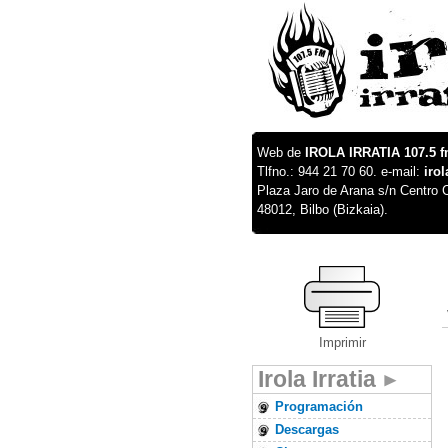
Web de
IROLA IRRATIA 107.5 
Tlfno.: 944 21 70 60. e-mail:
iro
Plaza Jaro de Arana s/n Centro C
48012, Bilbo (Bizkaia).
Imprimir
Irola Irratia
Programación
Descargas