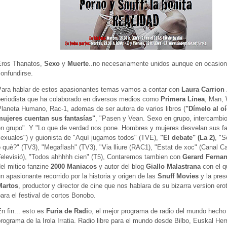
Eros Thanatos,
Sexo
y
Muerte
..no necesariamente unidos aunque en ocasio
onfundirse.
Para hablar de estos apasionantes temas vamos a contar con
Laura Carrion
periodista que ha colaborado en diversos medios como
Primera Línea
, Man,
laneta Humano, Rac-1, ademas de ser autora de varios libros (
"Dímelo al o
mujeres cuentan sus fantasías"
, "Pasen y Vean. Sexo en grupo, intercambio
en grupo". Y "Lo que de verdad nos pone. Hombres y mujeres desvelan sus f
sexuales") y guionista de "Aquí jugamos todos" (TVE),
"El debate" (La 2)
, "S
 què?" (TV3), "Megaflash" (TV3), "Via lliure (RAC1), "Estat de xoc" (Canal C
Televisió), "Todos ahhhhh cien" (T5), Contaremos tambien con
Gerard Ferna
el mitico fanzine
2000 Maniacos
y autor del blog
Giallo Malastrana
con el q
n apasionante recorrido por la historia y origen de las
Snuff Movies
y la pres
Martos
, productor y director de cine que nos hablara de su bizarra version ero
ara el festival de cortos Bonobo.
n fin... esto es
Furia de Radi
o, el mejor programa de radio del mundo hecho 
rograma de la Irola Irratia. Radio libre para el mundo desde Bilbo, Euskal Herr