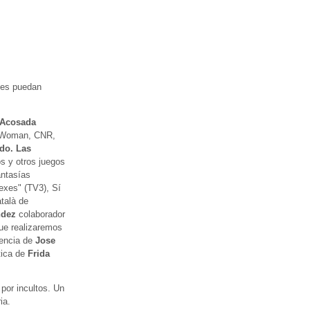
nes puedan
 Acosada
 Woman, CNR,
ído. Las
s y otros juegos
antasías
exes" (TV3), Sí
atalà de
ndez
colaborador
ue realizaremos
encia de
Jose
tica de
Frida
por incultos. Un
ia.