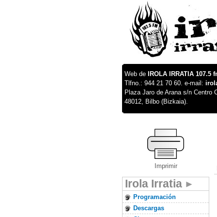
Web de
IROLA IRRATIA 107.5 
Tlfno.: 944 21 70 60. e-mail:
iro
Plaza Jaro de Arana s/n Centro C
48012, Bilbo (Bizkaia).
Imprimir
Irola Irratia
Programación
Descargas