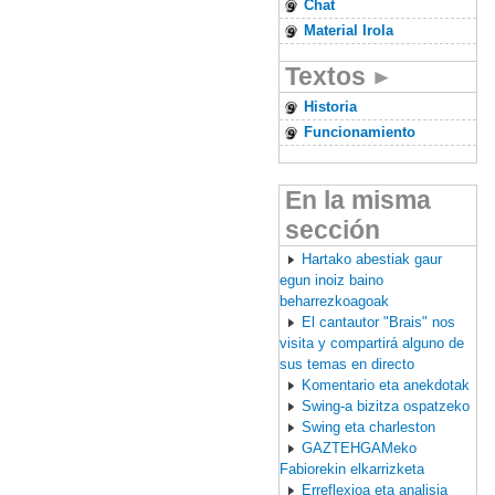
Chat
Material Irola
Textos
Historia
Funcionamiento
En la misma
sección
Hartako abestiak gaur
egun inoiz baino
beharrezkoagoak
El cantautor "Brais" nos
visita y compartirá alguno de
sus temas en directo
Komentario eta anekdotak
Swing-a bizitza ospatzeko
Swing eta charleston
GAZTEHGAMeko
Fabiorekin elkarrizketa
Erreflexioa eta analisia