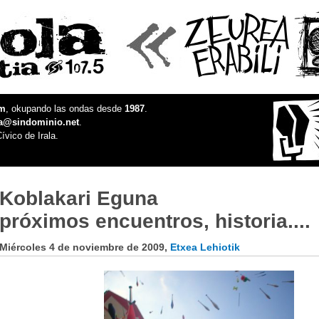
fm
, okupando las ondas desde
1987
.
la@sindominio.net
.
ívico de Irala.
Koblakari Eguna
próximos encuentros, historia....
Miércoles 4 de noviembre de 2009,
Etxea Lehiotik