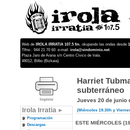
Web de
IROLA IRRATIA 107.5 fm
, okupando las ondas desde
1
Tlfno.: 944 21 70 60. e-mail:
irola@sindominio.net
.
Plaza Jaro de Arana s/n Centro Cívico de Irala.
48012, Bilbo (Bizkaia).
Harriet Tubma
subterráneo
Imprimir
Jueves 20 de junio 
Irola Irratia
(Miércoles 19.30h y Viernes
Programación
ESTE MIÉRCOLES (19:
Descargas