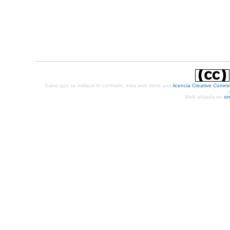
Salvo que se indique lo contrario, esta web tiene una
licencia Creative Comm
Web alojada en
si