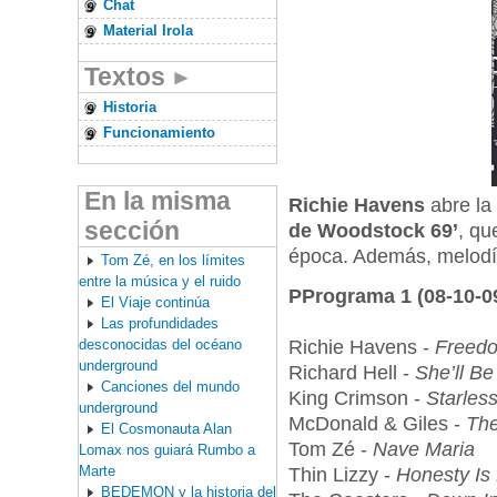
Chat
Material Irola
Textos
Historia
Funcionamiento
En la misma
Richie Havens
abre la
sección
de Woodstock 69’
, qu
época. Además, melodía
Tom Zé, en los límites
entre la música y el ruido
PPrograma 1 (08-10-0
El Viaje continúa
Las profundidades
desconocidas del océano
Richie Havens -
Freed
underground
Richard Hell -
She’ll B
Canciones del mundo
King Crimson -
Starles
underground
McDonald & Giles -
Th
El Cosmonauta Alan
Tom Zé -
Nave Maria
Lomax nos guiará Rumbo a
Marte
Thin Lizzy -
Honesty Is
BEDEMON y la historia del