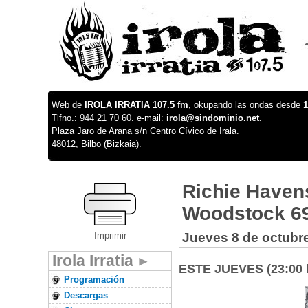
Web de
IROLA IRRATIA 107.5 fm
, okupando las ondas desde
1
Tlfno.: 944 21 70 60. e-mail:
irola@sindominio.net
.
Plaza Jaro de Arana s/n Centro Cívico de Irala.
48012, Bilbo (Bizkaia).
Richie Havens
Woodstock 69
Imprimir
Jueves 8 de octubr
Irola Irratia
ESTE JUEVES (23:00 h
Programación
Descargas