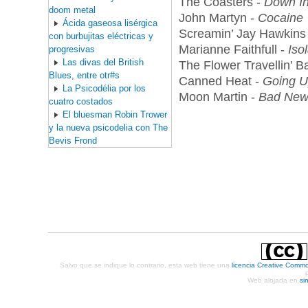
The Coasters -
Down In
doom metal
John Martyn -
Cocaine
Ácida gaseosa lisérgica
Screamin’ Jay Hawkins
con burbujitas eléctricas y
Marianne Faithfull -
Iso
progresivas
Las divas del British
The Flower Travellin’ B
Blues, entre otr#s
Canned Heat -
Going U
La Psicodélia por los
Moon Martin -
Bad New
cuatro costados
El bluesman Robin Trower
y la nueva psicodelia con The
Bevis Frond
Salvo que se indique lo contrario, esta web tiene una
licencia Creative Comm
Web alojada en
si