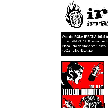
Web de
IROLA IRRATIA 107.5 
Tlfno.: 944 21 70 60. e-mail:
iro
Plaza Jaro de Arana s/n Centro C
48012, Bilbo (Bizkaia).