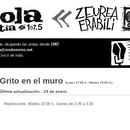
fm
, okupando las ondas desde
1987
.
la@sindominio.net
.
ívico de Irala.
Grito en el muro
(Lunes 17:00 h. / Martes 15:00 h.)
Última actualización : 24 de enero.
Repeticiones: Martes 15:00 h. Jueves de 2:30 a 3:30