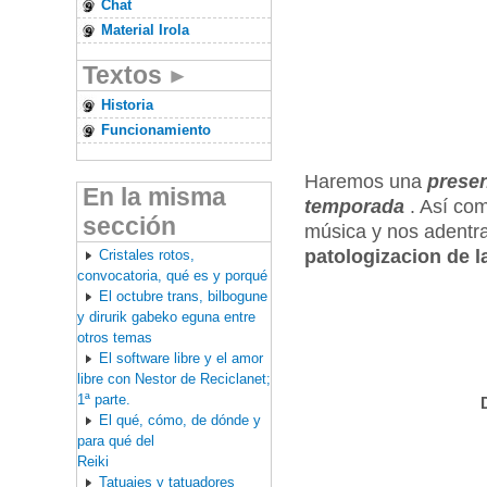
Chat
Material Irola
Textos
Historia
Funcionamiento
Haremos una
presen
En la misma
temporada
. Así co
sección
música y nos adentra
patologizacion de l
Cristales rotos,
convocatoria, qué es y porqué
El octubre trans, bilbogune
y dirurik gabeko eguna entre
otros temas
El software libre y el amor
libre con Nestor de Reciclanet;
1ª parte.
El qué, cómo, de dónde y
para qué del
Reiki
Tatuajes y tatuadores