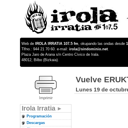
Web de
IROLA IRRATIA 107.5 fm
, okupando las ondas desde
1
Tlfno.: 944 21 70 60. e-mail:
irola@sindominio.net
.
Plaza Jaro de Arana s/n Centro Cívico de Irala.
48012, Bilbo (Bizkaia).
Vuelve ERU
Lunes 19 de octubr
Imprimir
Irola Irratia
Programación
Descargas