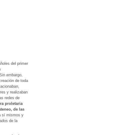
ñoles del primer
s
Sin embargo,
creación de toda
lacionaban,
res y realizaban
tas redes de
ra proletaria
ateneo, de las
 a sí mismos y
jados de la