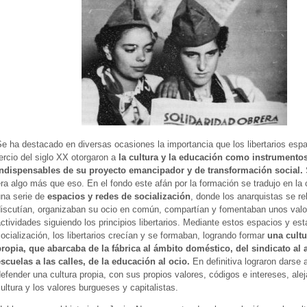
e ha destacado en diversas ocasiones la importancia que los libertarios espa
ercio del siglo XX otorgaron a
la cultura y la educación como instrumento
indispensables de su proyecto emancipador y de transformación social.
ra algo más que eso. En el fondo este afán por la formación se tradujo en la 
una serie de
espacios y redes de socialización
, donde los anarquistas se re
discutían, organizaban su ocio en común, compartían y fomentaban unos valo
ctividades siguiendo los principios libertarios. Mediante estos espacios y es
ocialización, los libertarios crecían y se formaban, logrando formar
una cultu
propia, que abarcaba de la fábrica al ámbito doméstico, del sindicato al 
escuelas a las calles, de la educación al ocio.
En definitiva lograron darse
efender una cultura propia, con sus propios valores, códigos e intereses, ale
ultura y los valores burgueses y capitalistas.