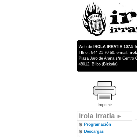
Web de
IROLA IRRATIA 107.5 
Tlfno.: 944 21 70 60. e-mail:
iro
Plaza Jaro de Arana s/n Centro C
48012, Bilbo (Bizkaia).
Imprimir
Irola Irratia
Programación
Descargas