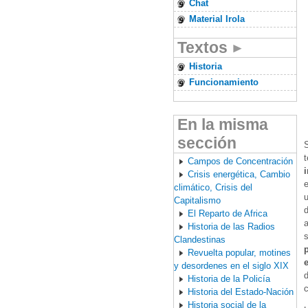
Chat
Material Irola
Textos
Historia
Funcionamiento
En la misma
sección
S
t
Campos de Concentración
Crisis energética, Cambio
e
climático, Crisis del
Capitalismo
El Reparto de Africa
a
Historia de las Radios
s
Clandestinas
Revuelta popular, motines
y desordenes en el siglo XIX
d
Historia de la Policía
c
Historia del Estado-Nación
Historia social de la