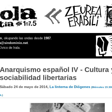
fm
, okupando las ondas desde
1987
.
la@sindominio.net
.
ívico de Irala.
Anarquismo español IV - Cultura 
sociabilidad libertarias
Sábado 24 de mayo de 2014,
La linterna de Diógenes
(Miércoles 19.30
h.)