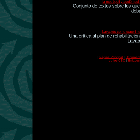
la metrópoli y acción polí
Conjunto de textos sobre los que
deba
Lavapiés como experime
Una crítica al plan de rehabilitació
Lavap
|
Página Principal
|
Document
de los CSO
|
Enlaces