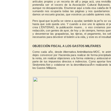
artículos propios y un recorta de allí y pega acá, una revistill
pretendía ser el vocero de la Asociación Cultural Bukowsk
aunque no desaparecida. Enumerar aquí a toda esa calaña de fr
sumando nos ocuparía todas las páginas y nos quedaríamos 
damos un escueto gracias, que vosotros ya sabéis quienes sois.
Pero igual que la peña se viene a ayudar, también la pe?a se va 
hasta que solo queda uno. Y cuando a ese uno le aplasta el p
crea L'ENTERAO, la publicación muere... o eso creíamos por
redacción, con gentes de ayer, de hoy y de siempre, hemos que
y desenterrar las grapadoras, las tijeras, el pegamento, los sel
necesarios para devolver el boletín a la vida, y este es el resultad
OBJECCIÓN FISCAL A LOS GASTOS MILITARES
Como cada año, desde Alternativa Antimilitarista-MOC, te an
dejes convencer por Hacienda para realizar de forma precipitada
la renta, sin realizar objeciones a la forma violenta y antisocial
parte de tus impuestos directos e indirectos. Como aportar f
Sindominio.Net y colaborar en la desmilitarizaciÃ›n realizando 
los Gastos Militares.