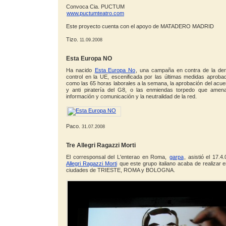
Convoca Cia. PUCTUM
www.puctumteatro.com
Este proyecto cuenta con el apoyo de MATADERO MADRID
Tizo.
11.09.2008
Esta Europa NO
Ha nacido
Esta Europa No
, una campaña en contra de la deri
control en la UE, escenificada por las últimas medidas aprob
como las 65 horas laborales a la semana, la aprobación del acuerd
y anti piratería del G8, o las enmiendas torpedo que amena
información y comunicación y la neutralidad de la red.
Paco.
31.07.2008
Tre Allegri Ragazzi Morti
El corresponsal del L'enterao en Roma,
garpa
, asistió el 17.4
Allegri Ragazzi Morti
que este grupo italiano acaba de realizar en
ciudades de TRIESTE, ROMA y BOLOGNA.