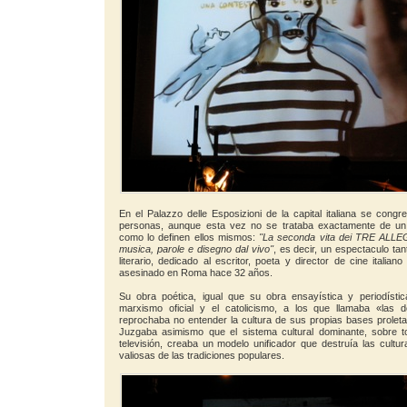
En el Palazzo delle Esposizioni de la capital italiana se con
personas, aunque esta vez no se trataba exactamente de un c
como lo definen ellos mismos:
''La seconda vita dei TRE ALLEG
musica, parole e disegno dal vivo''
, es decir, un espectaculo tan
literario, dedicado al escritor, poeta y director de cine italian
asesinado en Roma hace 32 años.
Su obra poética, igual que su obra ensayística y periodístic
marxismo oficial y el catolicismo, a los que llamaba «las d
reprochaba no entender la cultura de sus propias bases prolet
Juzgaba asimismo que el sistema cultural dominante, sobre t
televisión, creaba un modelo unificador que destruía las cult
valiosas de las tradiciones populares.