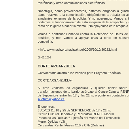
telefónicas y otras comunicaciones electrónicas.
Nosotr@s, como proveedores/as, estamos obligadas a guard
datos relativos a la comunicación, obligándonos a trabajar de
ayudantes externos de la policía. Y no queremos. Vamos a 
podamos el funcionamiento de esta máquina de la sospecha, y 
resto de la gente a hacer lo mismo. ¡No apoyemos este ataque a l
Vamos a continuar luchando contra la Retención de Datos de
posibles, y nos vamos a apoyar unas a otras en nuestr
combatirla.
+ info: www.nadir.org/nadir/aktuell/2008/10/10/36282.html
08.02.2009
CORTE ARGANZUELA
Convocatoria abierta a los vecinos para Proyecto Escénico:
CORTE ARGANZUELA<
Si eres vecino/a de Arganzuela y quieres hablar sobre 
transformaciones de tu barrio, acércate al Centro Cultural REN
de Septiembre entre las 17 y las 21hs. o ponte en contacto 
puctum@yahoo.es
Encuentros:
JUEVES 11, 18 y 25 de SEPTIEMBRE de 17 a 21hs.
Centro Cultural Deportivo y Recreativo RENFE Madrid
Paseo de las Delicias 61 (detrás del Museo del Ferrocarril)
Metro: Delicias (L3)
CercanÃ­as Renfe: lÃ­neas C10 y C7b (Delicias)