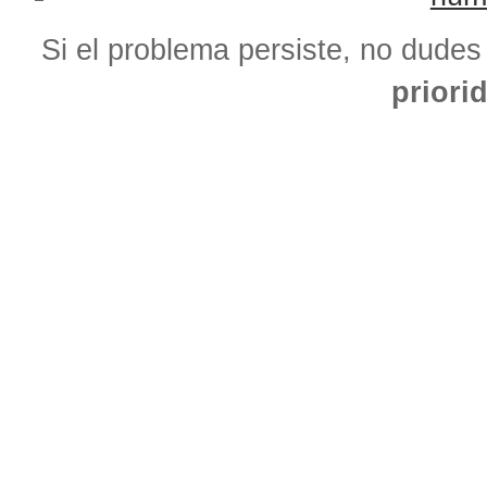
Si el problema persiste, no dude
priori