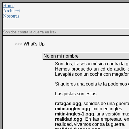
Home
Architect
Nosotras
Sonidos contra la guerra en Irak
>>>
What's Up
No en mi nombre
Sonidos, frases y música contra la g
Hemos producido un cd de audio co
Lavapiés con un coche con megafoní
Si quieres una copia te la podemos e
Las pistas son estas:
rafagas.ogg
, sonidos de una guerr
mitin-ingles.ogg
, mitin en inglés
mitin-ingles-1.ogg
, una versión mus
realidad.ogg
, En las empresas, en
realidad, vivamos contra la guerra.