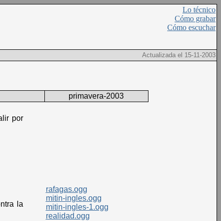
Lo técnico
Cómo grabar
Cómo escuchar
Actualizada el 15-11-2003
primavera-2003
lir por
rafagas.ogg
mitin-ingles.ogg
ntra la
mitin-ingles-1.ogg
realidad.ogg