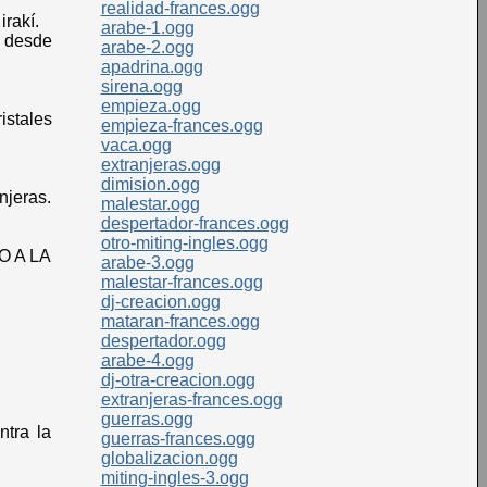
realidad-frances.ogg
irakí.
arabe-1.ogg
y desde
arabe-2.ogg
apadrina.ogg
sirena.ogg
empieza.ogg
istales
empieza-frances.ogg
vaca.ogg
extranjeras.ogg
dimision.ogg
njeras.
malestar.ogg
despertador-frances.ogg
otro-miting-ingles.ogg
NO A LA
arabe-3.ogg
malestar-frances.ogg
dj-creacion.ogg
mataran-frances.ogg
despertador.ogg
arabe-4.ogg
dj-otra-creacion.ogg
extranjeras-frances.ogg
guerras.ogg
ntra la
guerras-frances.ogg
globalizacion.ogg
miting-ingles-3.ogg