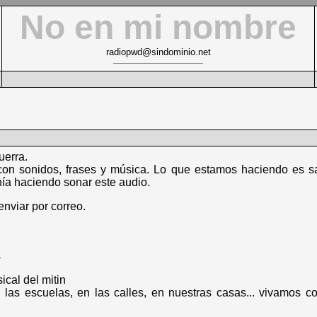
No en mi nombre
radiopwd@sindominio.net
uerra.
n sonidos, frases y música. Lo que estamos haciendo es sa
a haciendo sonar este audio.
nviar por correo.
a
ical del mitin
 las escuelas, en las calles, en nuestras casas... vivamos co