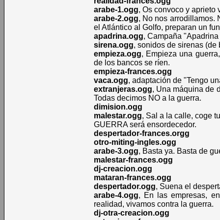
realidad-frances.ogg
arabe-1.ogg
, Os convoco y aprieto 
arabe-2.ogg
, No nos arrodillamos. 
el Atlántico al Golfo, preparan un fun
apadrina.ogg
, Campaña "Apadrina u
sirena.ogg
, sonidos de sirenas (de
empieza.ogg
, Empieza una guerra, 
de los bancos se ríen.
empieza-frances.ogg
vaca.ogg
, adaptación de "Tengo una
extranjeras.ogg
, Una máquina de d
Todas decimos NO a la guerra.
dimision.ogg
malestar.ogg
, Sal a la calle, coge 
GUERRA será ensordecedor.
despertador-frances.orgg
otro-miting-ingles.ogg
arabe-3.ogg
, Basta ya. Basta de gu
malestar-frances.ogg
dj-creacion.ogg
mataran-frances.ogg
despertador.ogg
, Suena el desper
arabe-4.ogg
, En las empresas, en 
realidad, vivamos contra la guerra.
dj-otra-creacion.ogg