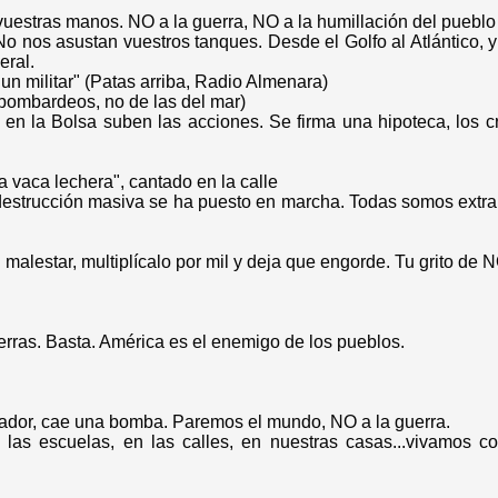
vuestras manos. NO a la guerra, NO a la humillación del pueblo 
No nos asustan vuestros tanques. Desde el Golfo al Atlántico, 
eral.
n militar" (Patas arriba, Radio Almenara)
 bombardeos, no de las del mar)
en la Bolsa suben las acciones. Se firma una hipoteca, los cr
 vaca lechera", cantado en la calle
estrucción masiva se ha puesto en marcha. Todas somos extra
tu malestar, multiplícalo por mil y deja que engorde. Tu grito de 
erras. Basta. América es el enemigo de los pueblos.
tador, cae una bomba. Paremos el mundo, NO a la guerra.
las escuelas, en las calles, en nuestras casas...vivamos co