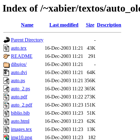
Index of /~xabier/textos/auto_ol
Name
Last modified
Size
Description
Parent Directory
-
auto.tex
16-Dec-2003 11:21
43K
README
16-Dec-2003 11:21
291
dibujos/
16-Dec-2003 11:21
-
auto.dvi
16-Dec-2003 11:21
64K
auto.ps
16-Dec-2003 11:21
356K
auto_2.ps
16-Dec-2003 11:22
365K
auto.pdf
16-Dec-2003 11:22
273K
auto_2.pdf
16-Dec-2003 11:23
151K
biblio.bib
16-Dec-2003 11:23
51K
auto.html
16-Dec-2003 11:23
62K
images.tex
16-Dec-2003 11:23
13K
img10.png
16-Dec-2003 11:23
182