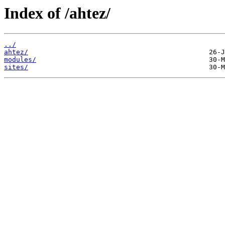
Index of /ahtez/
../
ahtez/
modules/
sites/