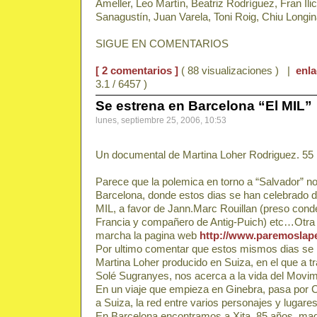
Ameller, Leo Martín, Beatriz Rodríguez, Fran Il
Sanagustín, Juan Varela, Toni Roig, Chiu Longi
SIGUE EN COMENTARIOS
[ 2 comentarios ]
( 88 visualizaciones ) |
enl
3.1 / 6457 )
Se estrena en Barcelona “El MIL”
lunes, septiembre 25, 2006, 10:53
Un documental de Martina Loher Rodriguez. 55 
Parece que la polemica en torno a “Salvador” no
Barcelona, donde estos dias se han celebrado d
MIL, a favor de Jann.Marc Rouillan (preso con
Francia y compañero de Antig-Puich) etc…Otra in
marcha la pagina web
http://www.paremoslape
Por ultimo comentar que estos mismos dias se h
Martina Loher producido en Suiza, en el que a tra
Solé Sugranyes, nos acerca a la vida del Movime
En un viaje que empieza en Ginebra, pasa por Ca
a Suiza, la red entre varios personajes y lugare
En Barcelona encontramos a Xita, 85 años, madr