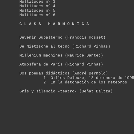
Multitudes nº 3
Multitudes nº 4
Multitudes nº 5
Multitudes nº 6
G L A S S H A R M O N I C A
Devenir Subalterno (François Rosset)
De Nietzsche al tecno (Richard Pinhas)
Millenium machines (Maurice Dantec)
Atmósfera de París (Richard Pinhas)
Dos poemas didácticos (André Bernold)
1. Gilles Deleuze
, 18 de enero de 199
2. En la
detonación de los meteoros
Gris y silencio -teatro- (Beñat Baltza)