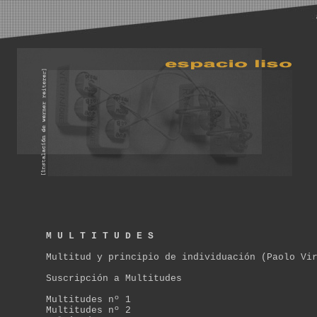
M U L T I T U D E S
Multitud y principio de individuación (Paolo Vi
Suscripción a Multitudes
Multitudes nº 1
Multitudes nº 2