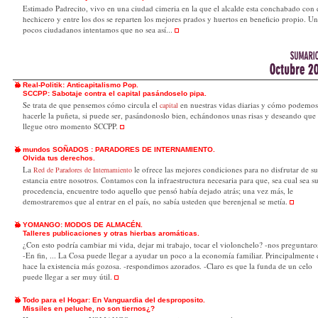
Estimado Padrecito, vivo en una ciudad cimeria en la que el alcalde esta conchabado con 
hechicero y entre los dos se reparten los mejores prados y huertos en beneficio propio. U
pocos ciudadanos intentamos que no sea así...
Real-Politik: Anticapitalismo Pop.
SCCPP: Sabotaje contra el capital pasándoselo pipa.
Se trata de que pensemos cómo circula el
en nuestras vidas diarias y cómo podemos
capital
hacerle la puñeta, si puede ser, pasándonoslo bien, echándonos unas risas y deseando que
llegue otro momento SCCPP.
mundos SOÑADOS : PARADORES DE INTERNAMIENTO.
Olvida tus derechos.
La
le ofrece las mejores condiciones para no disfrutar de su
Red de Paradores de Internamiento
estancia entre nosotros. Contamos con la infraestructura necesaria para que, sea cual sea s
procedencia, encuentre todo aquello que pensó había dejado atrás; una vez más, le
demostraremos que al entrar en el país, no sabía usteden que berenjenal se metía.
YOMANGO: MODOS DE ALMACÉN.
Talleres publicaciones y otras hierbas aromáticas.
¿Con esto podría cambiar mi vida, dejar mi trabajo, tocar el violonchelo? -nos preguntaro
-En fin, ... La Cosa puede llegar a ayudar un poco a la economía familiar. Principalmente 
hace la existencia más gozosa. -respondimos azorados. -Claro es que la funda de un celo
puede llegar a ser muy útil.
Todo para el Hogar: En Vanguardia del desproposito.
Missiles en peluche, no son tiernos¿?