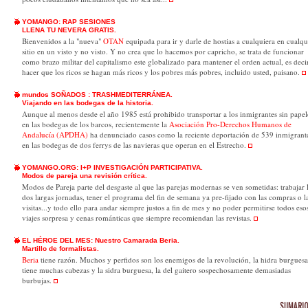
YOMANGO: RAP SESIONES
LLENA TU NEVERA GRATIS.
Bienvenidos a la "nueva"
OTAN
equipada para ir y darle de hostias a cualquiera en cualqu
sitio en un visto y no visto. Y no crea que lo hacemos por capricho, se trata de funcionar
como brazo militar del capitalismo este globalizado para mantener el orden actual, es deci
hacer que los ricos se hagan más ricos y los pobres más pobres, incluido usted, paisano.
mundos SOÑADOS : TRASHMEDITERRÁNEA.
Viajando en las bodegas de la historia.
Aunque al menos desde el año 1985 está prohibido transportar a los inmigrantes sin papel
en las bodegas de los barcos, recientemente la
Asociación Pro-Derechos Humanos de
Andalucía (APDHA)
ha denunciado casos como la reciente deportación de 539 inmigrant
en las bodegas de dos ferrys de las navieras que operan en el Estrecho.
YOMANGO.ORG: I+P INVESTIGACIÓN PARTICIPATIVA.
Modos de pareja una revisión crítica.
Modos de Pareja parte del desgaste al que las parejas modernas se ven sometidas: trabajar 
dos largas jornadas, tener el programa del fin de semana ya pre-fijado con las compras o l
visitas...y todo ello para andar siempre justos a fin de mes y no poder permitirse todos eso
viajes sorpresa y cenas románticas que siempre recomiendan las revistas.
EL HÉROE DEL MES: Nuestro Camarada Beria.
Martillo de formalistas
.
Beria
tiene razón. Muchos y perfidos son los enemigos de la revolución, la hidra burguesa
tiene muchas cabezas y la sidra burguesa, la del gaitero sospechosamente demasiadas
burbujas.