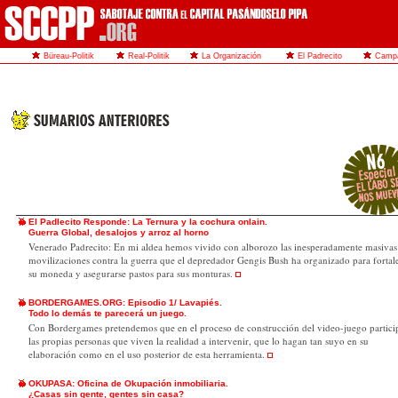
Büreau-Politik
Real-Politik
La Organización
El Padrecito
Camp
El Padle
cito Responde: La Ternura y la cochura onlain.
Guerra Global, desalojos y arroz al horno
Venerado Padrecito: En mi aldea hemos vivido con alborozo las inesperadamente masivas
movilizaciones contra la guerra que el depredador Gengis Bush ha organizado para fortal
su moneda y asegurarse pastos para sus monturas.
BORDERGAMES.ORG: Episodio 1/ Lavapiés.
Todo lo demás te parecerá un juego.
Con Bordergames pretendemos que en el proceso de construcción del video-juego partici
las propias personas que viven la realidad a intervenir, que lo hagan tan suyo en su
elaboración como en el uso posterior de esta herramienta.
OKUPASA: Oficina de Okupación inmobiliaria.
¿Casas sin gente, gentes sin casa?