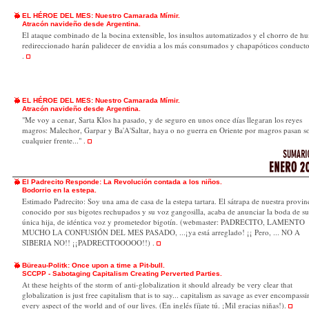
EL HÉROE DEL MES: Nuestro Camarada Mímir.
Atracón navideño desde Argentina
.
El ataque combinado de la bocina extensible, los insultos automatizados y el chorro de h
redireccionado harán palidecer de envidia a los más consumados y chapapóticos conducto
.
EL HÉROE DEL MES: Nuestro Camarada Mímir.
Atracón navideño desde Argentina
.
"Me voy a cenar, Sarta Klos ha pasado, y de seguro en unos once días llegaran los reyes
magros: Malechor, Garpar y Ba'A'Saltar, haya o no guerra en Oriente por magros pasan s
cualquier frente..." .
El Padrecito Responde: La Revolución contada a los niños.
Bodorrio en la estepa.
Estimado Padrecito: Soy una ama de casa de la estepa tartara. El sátrapa de nuestra provin
conocido por sus bigotes rechupados y su voz gangosilla, acaba de anunciar la boda de su
única hija, de idéntica voz y prometedor bigotín. (webmaster: PADRECITO, LAMENTO
MUCHO LA CONFUSIÓN DEL MES PASADO, ...¡ya está arreglado! ¡¡ Pero, ... NO A
SIBERIA NO!! ¡¡PADRECITOOOOO!!) .
Büreau-Politk: Once upon a time a Pit-bull.
SCCPP - Sabotaging Capitalism Creating Perverted Parties.
At these heights of the storm of anti-globalization it should already be very clear that
globalization is just free capitalism that is to say... capitalism as savage as ever encompass
every aspect of the world and of our lives. (En inglés fíjate tú. ¡Mil gracias niñas!).