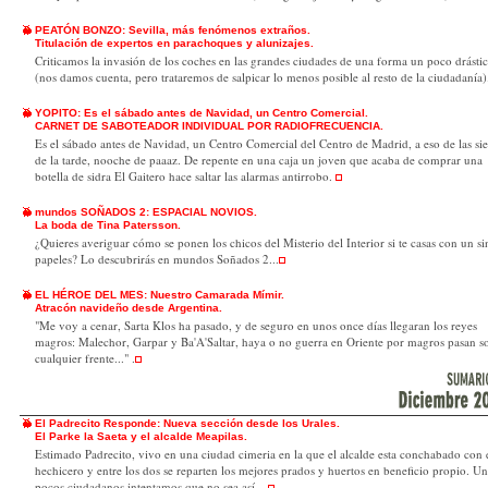
PEATÓN BONZO: Sevilla, más fenómenos extraños.
Titulación de expertos en parachoques y alunizajes.
Criticamos la invasión de los coches en las grandes ciudades de una forma un poco drásti
(nos damos cuenta, pero trataremos de salpicar lo menos posible al resto de la ciudadanía
YOPITO: Es el sábado antes de Navidad, un Centro Comercial.
CARNET DE SABOTEADOR INDIVIDUAL POR RADIOFRECUENCIA.
Es el sábado antes de Navidad, un Centro Comercial del Centro de Madrid, a eso de las sie
de la tarde, nooche de paaaz. De repente en una caja un joven que acaba de comprar una
botella de sidra El Gaitero hace saltar las alarmas antirrobo.
mundos SOÑADOS 2: ESPACIAL NOVIOS.
La boda de Tina Patersson.
¿Quieres averiguar cómo se ponen los chicos del Misterio del Interior si te casas con un si
papeles? Lo descubrirás en mundos Soñados 2...
EL HÉROE DEL MES: Nuestro Camarada Mímir.
Atracón navideño desde Argentina
.
"Me voy a cenar, Sarta Klos ha pasado, y de seguro en unos once días llegaran los reyes
magros: Malechor, Garpar y Ba'A'Saltar, haya o no guerra en Oriente por magros pasan s
cualquier frente..." .
El Padrecito Responde: Nueva sección desde los Urales.
El Parke la Saeta y el alcalde Meapilas.
Estimado Padrecito, vivo en una ciudad cimeria en la que el alcalde esta conchabado con 
hechicero y entre los dos se reparten los mejores prados y huertos en beneficio propio. U
pocos ciudadanos intentamos que no sea así...