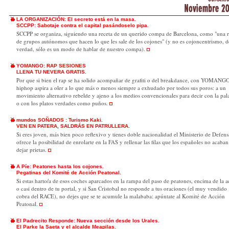
LA ORGANIZACIÓN: El secreto está en la masa.
SCCPP: Sabotaje contra el capital pasándoselo pipa.
SCCPP se organiza, siguiendo una receta de un querido compa de Barcelona, como "una 
de grupos autónomos que hacen lo que les sale de los cojones" (y no es cojoncentrismo, d
verdad, sólo es un modo de hablar de nuestro compa).
YOMANGO: RAP SESIONES
LLENA TU NEVERA GRATIS.
Por que si bien el rap se ha solido acompañar de grafiti o del breakdance, con YOMANGO
hiphop aspira a oler a lo que más o menos siempre a exhudado por todos sus poros: a un
movimiento alternativo rebelde y ajeno a los medios convencionales para decir con la pal
o con los platos verdades como puños.
mundos SOÑADOS : Turismo Kaki.
VEN EN PATERA, SALDRÁS EN PATRULLERA.
Si eres joven, más bien poco reflexivo y tienes doble nacionalidad el Ministerio de Defens
ofrece la posibilidad de enrolarte en la FAS y rellenar las filas que los españoles no acaban
dejar prietas.
A Píe: Peatones hasta los cojones.
Pegatinas del Komité de Acción Peatonal.
Si estas harto/a de esos coches aparcados en la rampa del paso de peatones, encima de la a
o casi dentro de tu portal, y si San Cristobal no responde a tus oraciones (el muy vendido
cobra del RACE), no dejes que se te acumule la malababa: apúntate al Komité de Acción
Peatonal.
El Padrecito Responde: Nueva sección desde los Urales.
El Parke la Saeta y el alcalde Meapilas.