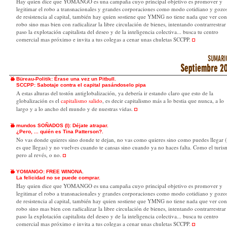
Hay quien dice que YOMANGO es una campaña cuyo principal objetivo es promover y
legitimar el robo a transnacionales y grandes corporaciones como modo cotidiano y gozo
de resistencia al capital, también hay quien sostiene que YMNG no tiene nada que ver con
robo sino mas bien con radicalizar la libre circulación de bienes, intentando contrarrestrar
paso la explotación capitalista del deseo y de la inteligencia colectiva... busca tu centro
comercial mas próximo e invita a tus colegas a cenar unas chuletas SCCPP.
Büreau-Politik: Érase una vez un Pitbull.
SCCPP: Sabotaje contra el capital pasándoselo pipa
A estas alturas del tostón antiglobalización, ya debería ir estando claro que esto de la
globalización es el
capitalismo salido
, es decir capitalismo más a lo bestia que nunca, a lo
largo y a lo ancho del mundo y de nuestras vidas.
mundos SOÑADOS (I): Déjate atrapar.
¿Pero, ... quién es Tina Patterson?.
No vas donde quieres sino donde te dejan, no vas como quieres sino como puedes llegar (
es que llegas) y no vuelves cuando te cansas sino cuando ya no haces falta. Como el turi
pero al revés, o no.
YOMANGO: FREE WINONA.
La felicidad no se puede comprar.
Hay quien dice que YOMANGO es una campaña cuyo principal objetivo es promover y
legitimar el robo a transnacionales y grandes corporaciones como modo cotidiano y gozo
de resistencia al capital, también hay quien sostiene que YMNG no tiene nada que ver con
robo sino mas bien con radicalizar la libre circulación de bienes, intentando contrarrestrar
paso la explotación capitalista del deseo y de la inteligencia colectiva... busca tu centro
comercial mas próximo e invita a tus colegas a cenar unas chuletas SCCPP.