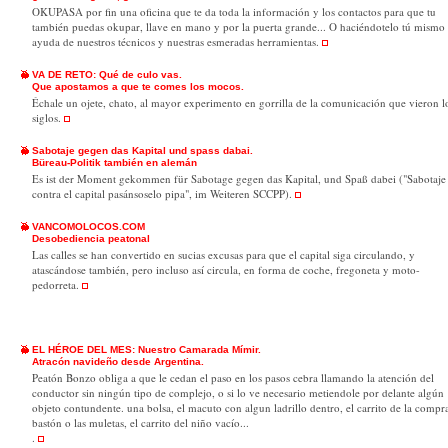
OKUPASA por fin una oficina que te da toda la información y los contactos para que tu
también puedas okupar, llave en mano y por la puerta grande... O haciéndotelo tú mismo
ayuda de nuestros técnicos y nuestras esmeradas herramientas.
VA DE RETO: Qué de culo vas.
Que apostamos a que te comes los mocos.
Échale un ojete, chato, al mayor experimento en gorrilla de la comunicación que vieron l
siglos.
Sabotaje gegen das Kapital und spass dabai.
Büreau-Politik también en alemán
Es ist der Moment gekommen für Sabotage gegen das Kapital, und Spaß dabei ("Sabotaje
contra el capital pasánsoselo pipa", im Weiteren SCCPP).
VANCOMOLOCOS.COM
Desobediencia peatonal
Las calles se han convertido en sucias excusas para que el capital siga circulando, y
atascándose también, pero incluso así circula, en forma de coche, fregoneta y moto-
pedorreta.
EL HÉROE DEL MES: Nuestro Camarada Mímir.
Atracón navideño desde Argentina
.
Peatón Bonzo obliga a que le cedan el paso en los pasos cebra llamando la atención del
conductor sin ningún tipo de complejo, o si lo ve necesario metiendole por delante algún
objeto contundente. una bolsa, el macuto con algun ladrillo dentro, el carrito de la compra
bastón o las muletas, el carrito del niño vacío...
.