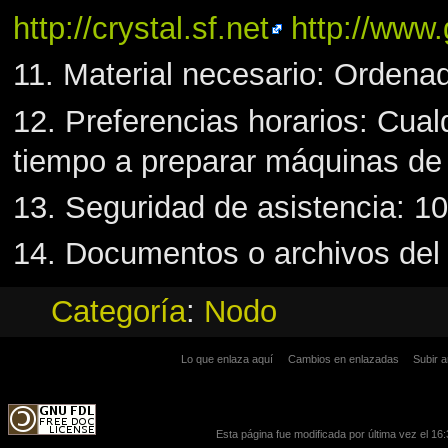
http://crystal.sf.net
http://www
11. Material necesario: Ordena
12. Preferencias horarios: Cual
tiempo a preparar máquinas de 
13. Seguridad de asistencia: 10
14. Documentos o archivos del
Categoría
:
Nodo
Lo que enlaza aquí
Cambios en enlazadas
Subir a
Esta página fue modificada por última vez el 16: