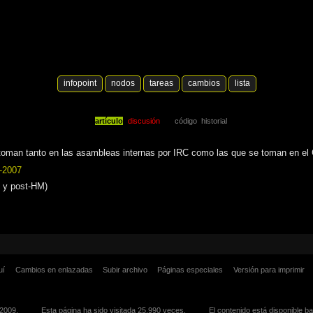
infopoint
nodos
tareas
cambios
lista
artículo
discusión
código
historial
 toman tanto en las asambleas internas por IRC como las que se toman en el 
-2007
 y post-HM)
uí
Cambios en enlazadas
Subir archivo
Páginas especiales
Versión para imprimir
 2009.
Esta página ha sido visitada 25.990 veces.
El contenido está disponible ba