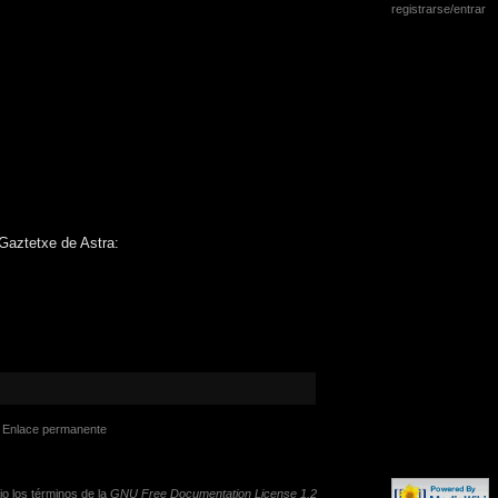
registrarse/entrar
Gaztetxe de Astra:
Enlace permanente
jo los términos de la
GNU Free Documentation License 1.2