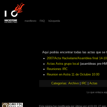
manifiesto
FAQ
búsqueda
Aquí podrás encontrar todas las actas que se
2007/Acta Hackelarre/Asamblea final 14-10
Actas Astra grupo local
(asambleas pre-HM
Reuniones IRC
Reunion en Astra 11 de Octubre 10:00
Categorías
:
Archivo
|
IRC
|
Actas
Lo que enlaza aq
Esta página fue modificada por última vez el 01:03, 27 ago