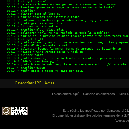
Categorías
:
IRC
|
Actas
Lo que enlaza aquí
Cambios en enlazadas
Subir a
Esta página fue modificada por última vez el 01
El contenido está disponible bajo los términos de la
GNU
Acerca de