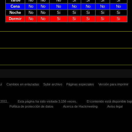
Tarde
No
No
No
Si
Si
Si
Si
Cena
No
No
No
No
No
No
No
Noche
No
No
Si
Si
Si
Si
Si
Dormir
No
No
Si
Si
Si
Si
Si
uí
Cambios en enlazadas
Subir archivo
Páginas especiales
Versión para imprimir
 2011.
Esta página ha sido visitada 3.156 veces.
El contenido está disponible baj
Política de protección de datos
Acerca de Hackmeeting
Aviso legal