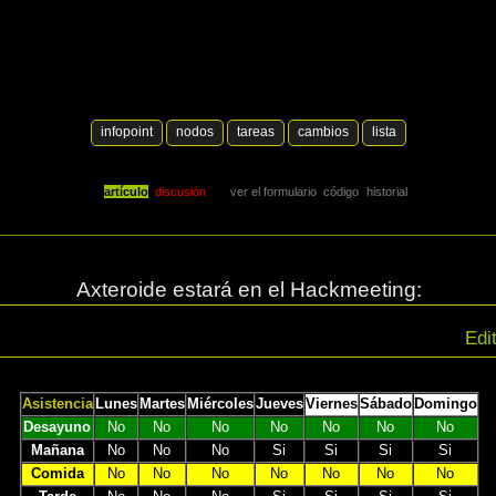
infopoint
nodos
tareas
cambios
lista
artículo
discusión
ver el formulario
código
historial
Axteroide estará en el Hackmeeting:
Edi
Asistencia
Lunes
Martes
Miércoles
Jueves
Viernes
Sábado
Domingo
Desayuno
No
No
No
No
No
No
No
Mañana
No
No
No
Si
Si
Si
Si
Comida
No
No
No
No
No
No
No