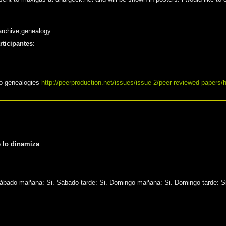
archive,genealogy
ticipantes
:
wo genealogies
http://peerproduction.net/issues/issue-2/peer-reviewed-papers
e lo dinamiza
:
Sábado mañana: Si. Sábado tarde: Si. Domingo mañana: Si. Domingo tarde: Si