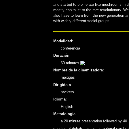
and started to proliferate like mushrooms in 
mostly capitalist to the rare revolutionary. W
also have to learn from the new generation an
with widely different social groups.
Modalidad
:
conferencia
Duración
:
60 minutes
Nombre de la dinamizadora
:
maxigas
Dirigido a
:
hackers
Idioma
:
English
Metodología
:
a 20 minute presentation followed by 40
minutes of debate. historical material can be 