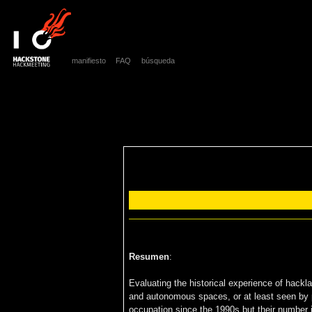
manifiesto
FAQ
búsqueda
Resumen
:
Evaluating the historical experience of hackla
and autonomous spaces, or at least seen by p
occupation since the 1990s but their number i