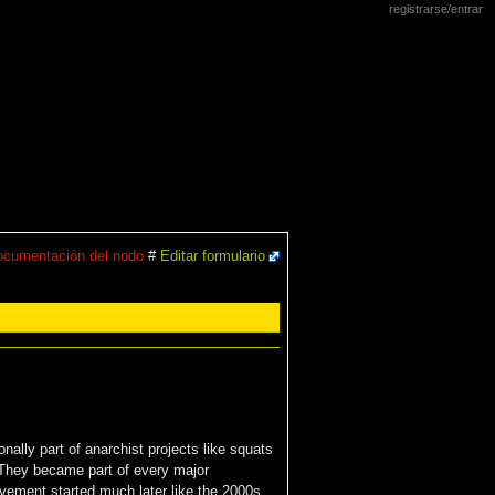
registrarse/entrar
cumentación del nodo
#
Editar formulario
nally part of anarchist projects like squats
 They became part of every major
ovement started much later like the 2000s