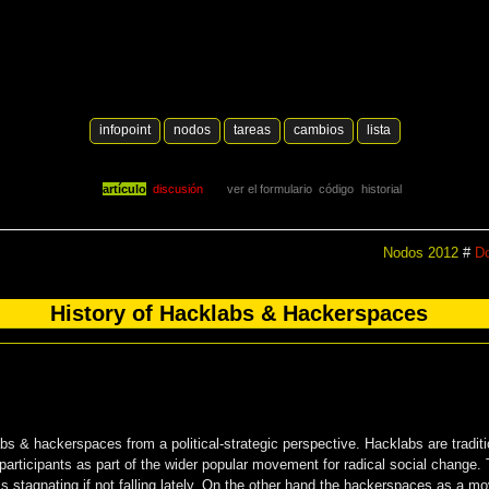
infopoint
nodos
tareas
cambios
lista
artículo
discusión
ver el formulario
código
historial
Nodos 2012
#
Do
History of Hacklabs & Hackerspaces
bs & hackerspaces from a political-strategic perspective. Hacklabs are traditio
articipants as part of the wider popular movement for radical social change.
s stagnating if not falling lately. On the other hand the hackerspaces as a m