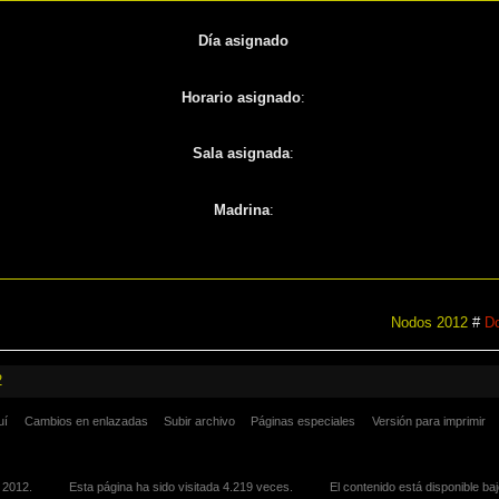
Día asignado
Horario asignado
:
Sala asignada
:
Madrina
:
Nodos 2012
#
Do
2
uí
Cambios en enlazadas
Subir archivo
Páginas especiales
Versión para imprimir
p 2012.
Esta página ha sido visitada 4.219 veces.
El contenido está disponible ba