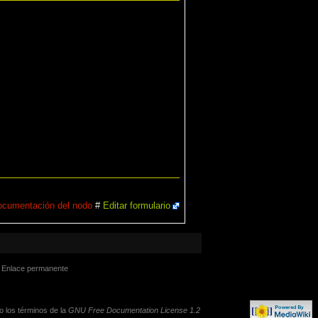
cumentación del nodo
#
Editar formulario
Enlace permanente
jo los términos de la
GNU Free Documentation License 1.2