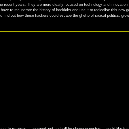
the recent years. They are more clearly focused on technology and innovation 
e have to recuperate the history of hacklabs and use it to radicalise this new
d find out how these hackers could escape the ghetto of radical politics, gro
sent to maxigas at anargeek.net and will be shown in posters. i would like to co