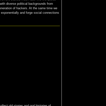
with diverse political backgrounds from
 generation of hackers. At the same time we
w exponentially and forge social connections
llect old stories and oral histories of