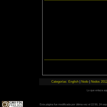
Categorías
:
English
|
Nodo
|
Nodos 201
Lo que enlaza aq
Esta página fue modificada por última vez el 22:50, 24 se