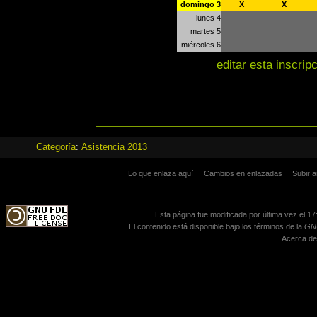
domingo 3
X
X
lunes 4
martes 5
miércoles 6
editar esta inscrip
Categoría
:
Asistencia 2013
Lo que enlaza aquí
Cambios en enlazadas
Subir a
Esta página fue modificada por última vez el 17
El contenido está disponible bajo los términos de la
GNU
Acerca de