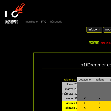
manifiesto
FAQ
búsqueda
infopoint
nod
artículo
discusió
b1tDreamer es
asistencia
desayuno
mañana
lunes 28
martes 29
miércoles 30
jueves 31
X
X
viernes 1
X
X
sábado 2
X
X