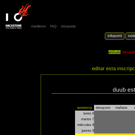
manifiesto
FAQ
búsqueda
infopoint
nod
artículo
discusió
editar esta inscrip
duub es
asistencia
desayuno
mañana
lunes 6
martes 7
miércoles 8
jueves 9