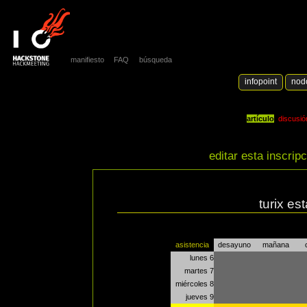
manifiesto
FAQ
búsqueda
infopoint
nod
artículo
discusió
editar esta inscrip
turix es
asistencia
desayuno
mañana
lunes 6
martes 7
miércoles 8
jueves 9