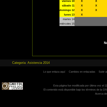
viernes 10
X
X
sábado 11
X
X
domingo 12
X
X
lunes 13
X
martes 14
miércoles 15
N
Categoría
:
Asistencia 2014
Lo que enlaza aquí
Cambios en enlazadas
Subir a
Esta página fue modificada por última vez el 11
El contenido está disponible bajo los términos de la
GNU
Acerca de