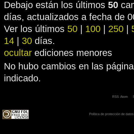
Debajo están los últimos
50
cam
días, actualizados a fecha de 
Ver los últimos
50
|
100
|
250
|
14
|
30
días.
ocultar
ediciones menores
No hubo cambios en las página
indicado.
RSS
Atom
Política de protección de datos