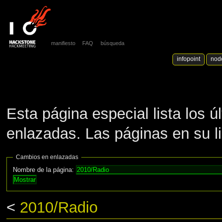
manifiesto
FAQ
búsqueda
infopoint
nod
Esta página especial lista los 
enlazadas. Las páginas en su l
Cambios en enlazadas
Nombre de la página:
<
2010/Radio