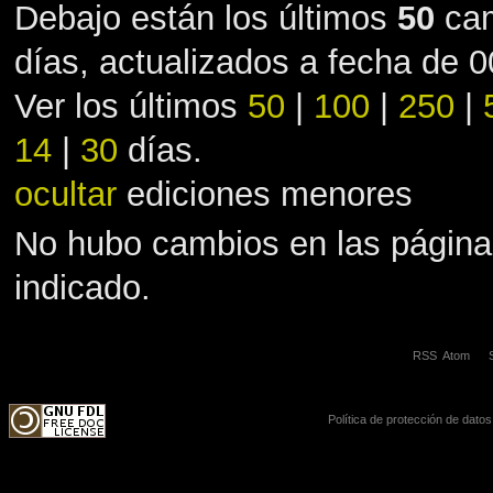
Debajo están los últimos
50
cam
días, actualizados a fecha de 
Ver los últimos
50
|
100
|
250
|
14
|
30
días.
ocultar
ediciones menores
No hubo cambios en las página
indicado.
RSS
Atom
Política de protección de datos