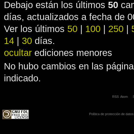
Debajo están los últimos
50
cam
días, actualizados a fecha de 
Ver los últimos
50
|
100
|
250
|
14
|
30
días.
ocultar
ediciones menores
No hubo cambios en las página
indicado.
RSS
Atom
Política de protección de datos